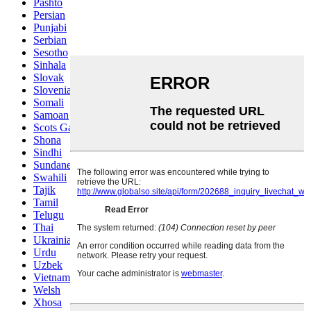
Pashto
Persian
Punjabi
Serbian
Sesotho
Sinhala
Slovak
Slovenian
Somali
Samoan
Scots Gaelic
Shona
Sindhi
Sundanese
Swahili
Tajik
Tamil
Telugu
Thai
Ukrainian
Urdu
Uzbek
Vietnamese
Welsh
Xhosa