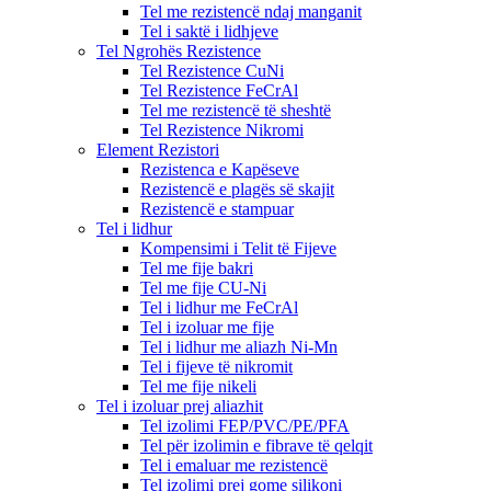
Tel me rezistencë ndaj manganit
Tel i saktë i lidhjeve
Tel Ngrohës Rezistence
Tel Rezistence CuNi
Tel Rezistence FeCrAl
Tel me rezistencë të sheshtë
Tel Rezistence Nikromi
Element Rezistori
Rezistenca e Kapëseve
Rezistencë e plagës së skajit
Rezistencë e stampuar
Tel i lidhur
Kompensimi i Telit të Fijeve
Tel me fije bakri
Tel me fije CU-Ni
Tel i lidhur me FeCrAl
Tel i izoluar me fije
Tel i lidhur me aliazh Ni-Mn
Tel i fijeve të nikromit
Tel me fije nikeli
Tel i izoluar prej aliazhit
Tel izolimi FEP/PVC/PE/PFA
Tel për izolimin e fibrave të qelqit
Tel i emaluar me rezistencë
Tel izolimi prej gome silikoni