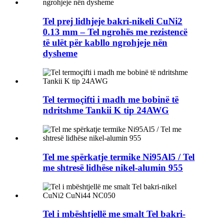
Tel prej lidhjeje bakri-nikeli CuNi2
0.13 mm – Tel ngrohës me rezistencë
të ulët për kabllo ngrohjeje nën
dysheme
Tel termoçifti i madh me bobinë të
ndritshme Tankii K tip 24AWG
Tel me spërkatje termike Ni95Al5 / Tel
me shtresë lidhëse nikel-alumin 955
Tel i mbështjellë me smalt Tel bakri-