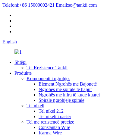
Telefoni:
+86 15000002421
Email:
so@tankii.com
English
Shtëpi
Tel Rezistence Tankii
Produkte
Komponenti i ngrohjes
Element Ngrohës me Bajonetë
Ngrohës me spirale të hapur
Ngrohës me infra të kuqe kuarci
Spirale ngrohjeje spirale
Tel nikeli
Tel nikel 212
Tel nikeli i pastër
Tel me rezistencë precize
Constantan Wire
Karma Wire