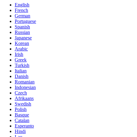
English
French
German
Portuguese
Spanish
Russian
Japanese
Korean
Arabic
Irish
Greek
Turkish
Italian
Danish
Romanian
Indonesian
Czech
Afrikaans
Swedish
Polish
Basque
Catalan
Esperanto
Hindi
Lao