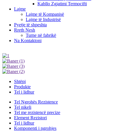
Kabllo Zgjatimi Termoçifti
Lajme
Lajme të Kompanisë
Lajme të Industrisë
Pyetje të shpeshta
Rreth Nesh
Turne në fabrikë
Na Kontaktoni
Shtëpi
Produkte
Tel i lidhur
Tel Ngrohës Rezistence
Tel nikeli
Tel me rezistencë precize
Element Rezistori
Tel i lidhur
Komponenti i ngrohjes