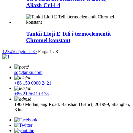
Aliazh Cr14 4
Tankii Lloji E Teli i termoelementit
Chromel konstant
1
2
3
4
5
6
Tjetra >
>>
Faqja 1 / 8
so@tankii.com
+86 150 0000 2421
+86 21 5611 0178
1900 Mudanjiang Road, Baoshan District, 201999, Shanghai,
Kinë