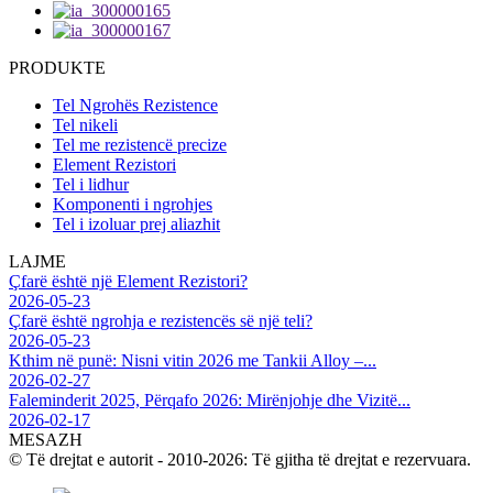
PRODUKTE
Tel Ngrohës Rezistence
Tel nikeli
Tel me rezistencë precize
Element Rezistori
Tel i lidhur
Komponenti i ngrohjes
Tel i izoluar prej aliazhit
LAJME
Çfarë është një Element Rezistori?
2026-05-23
Çfarë është ngrohja e rezistencës së një teli?
2026-05-23
Kthim në punë: Nisni vitin 2026 me Tankii Alloy –...
2026-02-27
Faleminderit 2025, Përqafo 2026: Mirënjohje dhe Vizitë...
2026-02-17
MESAZH
© Të drejtat e autorit - 2010-2026: Të gjitha të drejtat e rezervuara.