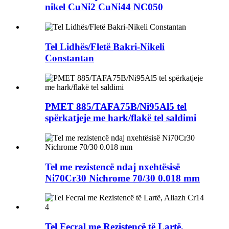
nikel CuNi2 CuNi44 NC050
Tel Lidhës/Fletë Bakri-Nikeli
Constantan
PMET 885/TAFA75B/Ni95Al5 tel
spërkatjeje me hark/flakë tel saldimi
Tel me rezistencë ndaj nxehtësisë
Ni70Cr30 Nichrome 70/30 0.018 mm
Tel Fecral me Rezistencë të Lartë,