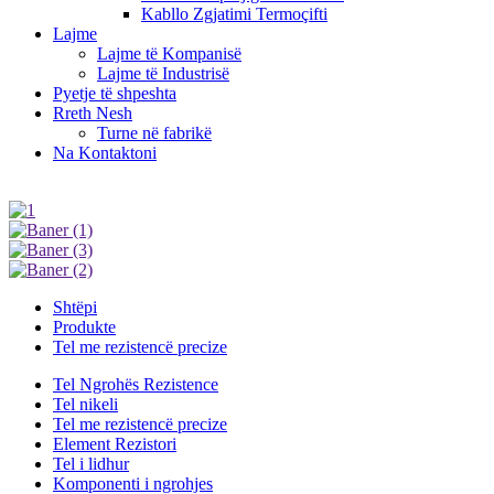
Kabllo Zgjatimi Termoçifti
Lajme
Lajme të Kompanisë
Lajme të Industrisë
Pyetje të shpeshta
Rreth Nesh
Turne në fabrikë
Na Kontaktoni
Shtëpi
Produkte
Tel me rezistencë precize
Tel Ngrohës Rezistence
Tel nikeli
Tel me rezistencë precize
Element Rezistori
Tel i lidhur
Komponenti i ngrohjes