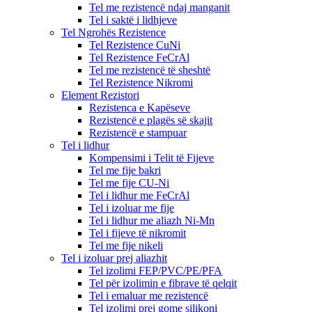
Tel me rezistencë ndaj manganit
Tel i saktë i lidhjeve
Tel Ngrohës Rezistence
Tel Rezistence CuNi
Tel Rezistence FeCrAl
Tel me rezistencë të sheshtë
Tel Rezistence Nikromi
Element Rezistori
Rezistenca e Kapëseve
Rezistencë e plagës së skajit
Rezistencë e stampuar
Tel i lidhur
Kompensimi i Telit të Fijeve
Tel me fije bakri
Tel me fije CU-Ni
Tel i lidhur me FeCrAl
Tel i izoluar me fije
Tel i lidhur me aliazh Ni-Mn
Tel i fijeve të nikromit
Tel me fije nikeli
Tel i izoluar prej aliazhit
Tel izolimi FEP/PVC/PE/PFA
Tel për izolimin e fibrave të qelqit
Tel i emaluar me rezistencë
Tel izolimi prej gome silikoni