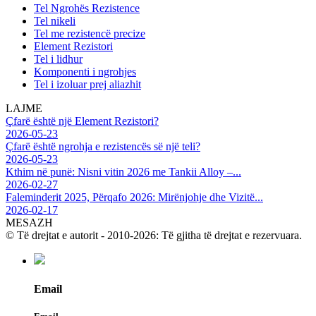
Tel Ngrohës Rezistence
Tel nikeli
Tel me rezistencë precize
Element Rezistori
Tel i lidhur
Komponenti i ngrohjes
Tel i izoluar prej aliazhit
LAJME
Çfarë është një Element Rezistori?
2026-05-23
Çfarë është ngrohja e rezistencës së një teli?
2026-05-23
Kthim në punë: Nisni vitin 2026 me Tankii Alloy –...
2026-02-27
Faleminderit 2025, Përqafo 2026: Mirënjohje dhe Vizitë...
2026-02-17
MESAZH
© Të drejtat e autorit - 2010-2026: Të gjitha të drejtat e rezervuara.
Email