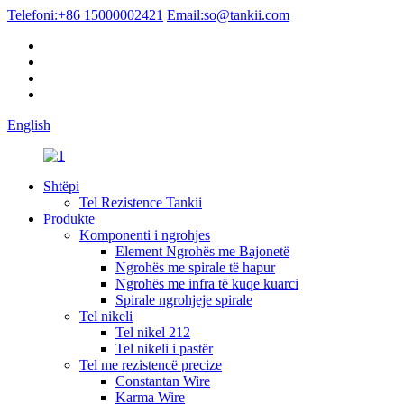
Telefoni:
+86 15000002421
Email:
so@tankii.com
English
Shtëpi
Tel Rezistence Tankii
Produkte
Komponenti i ngrohjes
Element Ngrohës me Bajonetë
Ngrohës me spirale të hapur
Ngrohës me infra të kuqe kuarci
Spirale ngrohjeje spirale
Tel nikeli
Tel nikel 212
Tel nikeli i pastër
Tel me rezistencë precize
Constantan Wire
Karma Wire