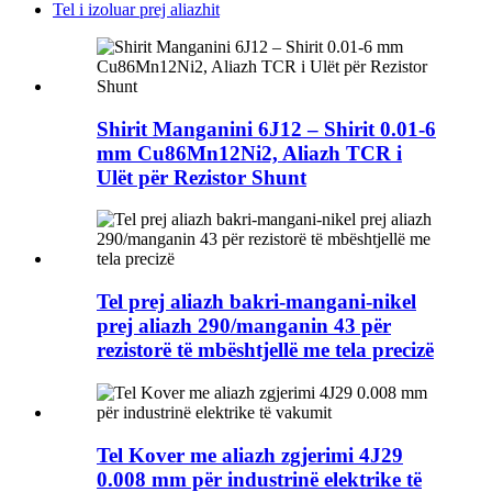
Tel i izoluar prej aliazhit
Shirit Manganini 6J12 – Shirit 0.01-6
mm Cu86Mn12Ni2, Aliazh TCR i
Ulët për Rezistor Shunt
Tel prej aliazh bakri-mangani-nikel
prej aliazh 290/manganin 43 për
rezistorë të mbështjellë me tela precizë
Tel Kover me aliazh zgjerimi 4J29
0.008 mm për industrinë elektrike të