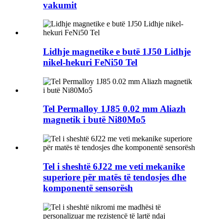
vakumit
Lidhje magnetike e butë 1J50 Lidhje
nikel-hekuri FeNi50 Tel
Tel Permalloy 1J85 0.02 mm Aliazh
magnetik i butë Ni80Mo5
Tel i sheshtë 6J22 me veti mekanike
superiore për matës të tendosjes dhe
komponentë sensorësh