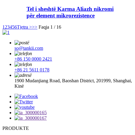
Tel i sheshtë Karma Aliazh nikromi
për element mikrorezistence
1
2
3
4
5
6
Tjetra >
>>
Faqja 1 / 16
so@tankii.com
+86 150 0000 2421
+86 21 5611 0178
1900 Mudanjiang Road, Baoshan District, 201999, Shanghai,
Kinë
PRODUKTE