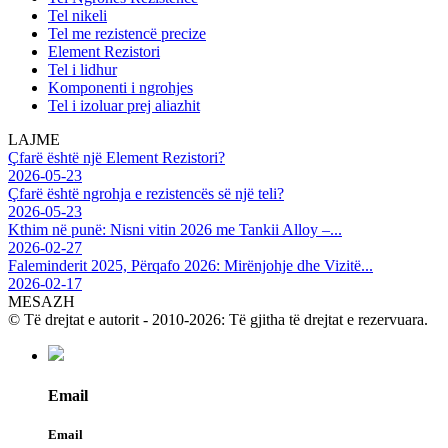
Tel nikeli
Tel me rezistencë precize
Element Rezistori
Tel i lidhur
Komponenti i ngrohjes
Tel i izoluar prej aliazhit
LAJME
Çfarë është një Element Rezistori?
2026-05-23
Çfarë është ngrohja e rezistencës së një teli?
2026-05-23
Kthim në punë: Nisni vitin 2026 me Tankii Alloy –...
2026-02-27
Faleminderit 2025, Përqafo 2026: Mirënjohje dhe Vizitë...
2026-02-17
MESAZH
© Të drejtat e autorit - 2010-2026: Të gjitha të drejtat e rezervuara.
Email
Email