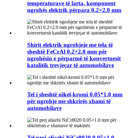
temperaturave të larta, komponent
ngrohës elektrik përpara 0.2×2.0 mm
Shirit elektrik ngrohjeje me tela të
sheshtë FeCrAl 0.2×2.0 mm për
ngrohësin e përparmë të konvertuesit
katalitik trevjeçar të automobilave
Tel i sheshtë nikel-kromi 0.05*1.0 mm
për ngrohje me shkrirës xhami të
automobilave
Tel prej aliazhi NiCr8020 0.05×1.0