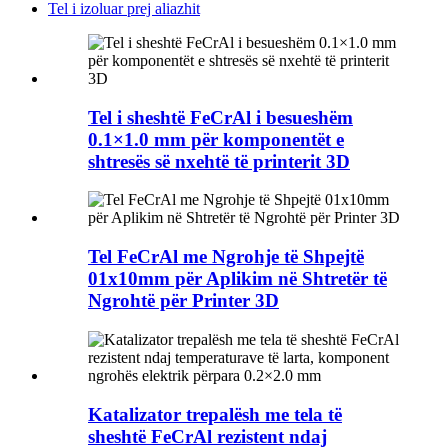
Tel i izoluar prej aliazhit
Tel i sheshtë FeCrAl i besueshëm
0.1×1.0 mm për komponentët e
shtresës së nxehtë të printerit 3D
Tel FeCrAl me Ngrohje të Shpejtë
01x10mm për Aplikim në Shtretër të
Ngrohtë për Printer 3D
Katalizator trepalësh me tela të
sheshtë FeCrAl rezistent ndaj