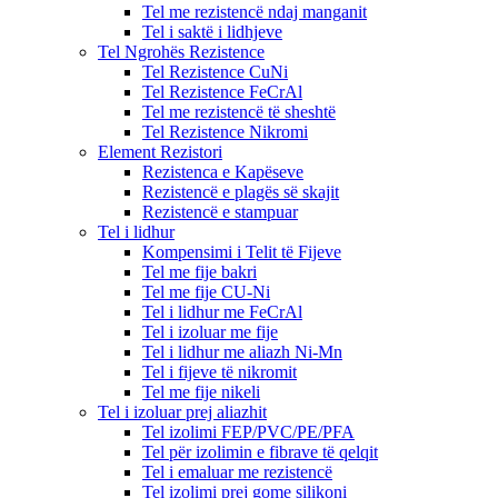
Tel me rezistencë ndaj manganit
Tel i saktë i lidhjeve
Tel Ngrohës Rezistence
Tel Rezistence CuNi
Tel Rezistence FeCrAl
Tel me rezistencë të sheshtë
Tel Rezistence Nikromi
Element Rezistori
Rezistenca e Kapëseve
Rezistencë e plagës së skajit
Rezistencë e stampuar
Tel i lidhur
Kompensimi i Telit të Fijeve
Tel me fije bakri
Tel me fije CU-Ni
Tel i lidhur me FeCrAl
Tel i izoluar me fije
Tel i lidhur me aliazh Ni-Mn
Tel i fijeve të nikromit
Tel me fije nikeli
Tel i izoluar prej aliazhit
Tel izolimi FEP/PVC/PE/PFA
Tel për izolimin e fibrave të qelqit
Tel i emaluar me rezistencë
Tel izolimi prej gome silikoni