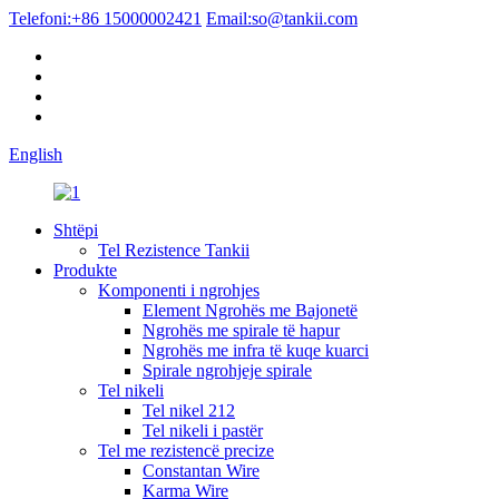
Telefoni:
+86 15000002421
Email:
so@tankii.com
English
Shtëpi
Tel Rezistence Tankii
Produkte
Komponenti i ngrohjes
Element Ngrohës me Bajonetë
Ngrohës me spirale të hapur
Ngrohës me infra të kuqe kuarci
Spirale ngrohjeje spirale
Tel nikeli
Tel nikel 212
Tel nikeli i pastër
Tel me rezistencë precize
Constantan Wire
Karma Wire