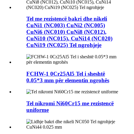
Tel me rezistencë bakri dhe nikeli
CuNi1 (NC003) CuNi2 (NC005)
CuNi6 (NC010) CuNi8 (NC012),
CuNi10 (NC015), CuNi14 (NC020)
CuNi19 (NC025) Tel ngrohjeje
FCHW-1 0Cr25Al5 Tel i sheshtë
0.05*3 mm për elementin ngrohës
Tel nikromi Ni60Cr15 me rezistencë
uniforme