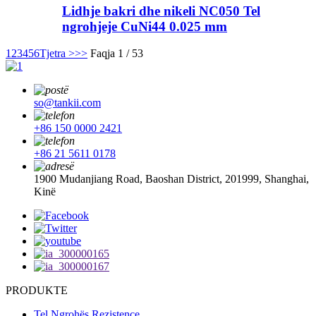
Lidhje bakri dhe nikeli NC050 Tel
ngrohjeje CuNi44 0.025 mm
1
2
3
4
5
6
Tjetra >
>>
Faqja 1 / 53
so@tankii.com
+86 150 0000 2421
+86 21 5611 0178
1900 Mudanjiang Road, Baoshan District, 201999, Shanghai,
Kinë
PRODUKTE
Tel Ngrohës Rezistence