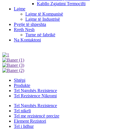
Kabllo Zgjatimi Termoçifti
Lajme
Lajme të Kompanisë
Lajme të Industrisë
Pyetje të shpeshta
Rreth Nesh
Turne në fabrikë
Na Kontaktoni
Shtëpi
Produkte
Tel Ngrohës Rezistence
Tel Rezistence Nikromi
Tel Ngrohës Rezistence
Tel nikeli
Tel me rezistencë precize
Element Rezistori
Tel i lidhur