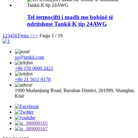
Tel termoçifti i madh me bobinë të
ndritshme Tankii K tip 24AWG
1
2
3
4
5
6
Tjetra >
>>
Faqja 1 / 19
so@tankii.com
+86 150 0000 2421
+86 21 5611 0178
1900 Mudanjiang Road, Baoshan District, 201999, Shanghai,
Kinë