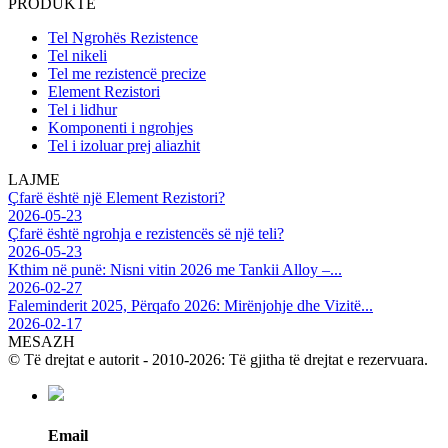
PRODUKTE
Tel Ngrohës Rezistence
Tel nikeli
Tel me rezistencë precize
Element Rezistori
Tel i lidhur
Komponenti i ngrohjes
Tel i izoluar prej aliazhit
LAJME
Çfarë është një Element Rezistori?
2026-05-23
Çfarë është ngrohja e rezistencës së një teli?
2026-05-23
Kthim në punë: Nisni vitin 2026 me Tankii Alloy –...
2026-02-27
Faleminderit 2025, Përqafo 2026: Mirënjohje dhe Vizitë...
2026-02-17
MESAZH
© Të drejtat e autorit - 2010-2026: Të gjitha të drejtat e rezervuara.
Email