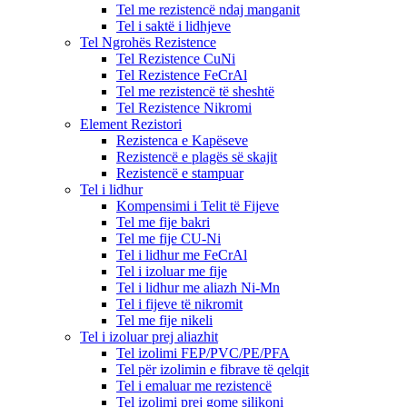
Tel me rezistencë ndaj manganit
Tel i saktë i lidhjeve
Tel Ngrohës Rezistence
Tel Rezistence CuNi
Tel Rezistence FeCrAl
Tel me rezistencë të sheshtë
Tel Rezistence Nikromi
Element Rezistori
Rezistenca e Kapëseve
Rezistencë e plagës së skajit
Rezistencë e stampuar
Tel i lidhur
Kompensimi i Telit të Fijeve
Tel me fije bakri
Tel me fije CU-Ni
Tel i lidhur me FeCrAl
Tel i izoluar me fije
Tel i lidhur me aliazh Ni-Mn
Tel i fijeve të nikromit
Tel me fije nikeli
Tel i izoluar prej aliazhit
Tel izolimi FEP/PVC/PE/PFA
Tel për izolimin e fibrave të qelqit
Tel i emaluar me rezistencë
Tel izolimi prej gome silikoni