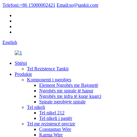
Telefoni:
+86 15000002421
Email:
so@tankii.com
English
Shtëpi
Tel Rezistence Tankii
Produkte
Komponenti i ngrohjes
Element Ngrohës me Bajonetë
Ngrohës me spirale të hapur
Ngrohës me infra të kuqe kuarci
Spirale ngrohjeje spirale
Tel nikeli
Tel nikel 212
Tel nikeli i pastër
Tel me rezistencë precize
Constantan Wire
Karma Wire