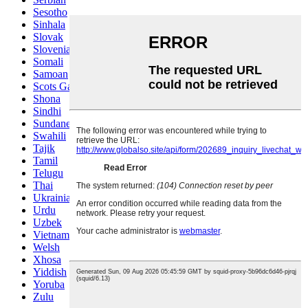
Sesotho
Sinhala
Slovak
Slovenian
Somali
Samoan
Scots Gaelic
Shona
Sindhi
Sundanese
Swahili
Tajik
Tamil
Telugu
Thai
Ukrainian
Urdu
Uzbek
Vietnamese
Welsh
Xhosa
Yiddish
Yoruba
Zulu