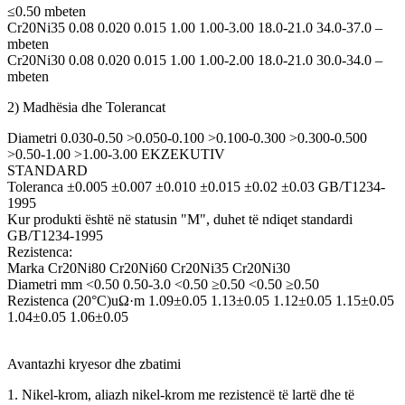
≤0.50 mbeten
Cr20Ni35 0.08 0.020 0.015 1.00 1.00-3.00 18.0-21.0 34.0-37.0 –
mbeten
Cr20Ni30 0.08 0.020 0.015 1.00 1.00-2.00 18.0-21.0 30.0-34.0 –
mbeten
2) Madhësia dhe Tolerancat
Diametri 0.030-0.50 >0.050-0.100 >0.100-0.300 >0.300-0.500
>0.50-1.00 >1.00-3.00 EKZEKUTIV
STANDARD
Toleranca ±0.005 ±0.007 ±0.010 ±0.015 ±0.02 ±0.03 GB/T1234-
1995
Kur produkti është në statusin "M", duhet të ndiqet standardi
GB/T1234-1995
Rezistenca:
Marka Cr20Ni80 Cr20Ni60 Cr20Ni35 Cr20Ni30
Diametri mm <0.50 0.50-3.0 <0.50 ≥0.50 <0.50 ≥0.50
Rezistenca (20°C)uΩ·m 1.09±0.05 1.13±0.05 1.12±0.05 1.15±0.05
1.04±0.05 1.06±0.05
Avantazhi kryesor dhe zbatimi
1. Nikel-krom, aliazh nikel-krom me rezistencë të lartë dhe të