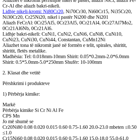
Aliazhet e nikromit përfshijnë nikel të pastër, aliazh NiCr, aliazh Fe-
Cr-Al dhe aliazh bakri-nikeli.
Lidhje nikeli-kromi: Ni80Cr20
, Ni70Cr30, Ni60Cr15, Ni35Cr20,
Ni30Cr20, Cr25Ni20, nikel i pastër Ni200 dhe Ni201
Aliazh FeCrAl: 0Cr25Al5, 0Cr23Al5, 0Cr21Al4, 0Cr27Al7Mo2,
0Cr21Al6Nb, 0Cr21Al6.
Lidhje bakri-nikeli: CuNi1, CuNi2, CuNi6, CuNi8, CuNi10,
CuNi23, CuNi30, CuNi44, Constantan, CuMn12Ni
Aliazhet tona të nikromit janë në formën e telit, spirales, shiritit,
shiritit, fletës metalike.
Madhësia: Tel: 0.018mm-10mm Shirit: 0.05*0.2mm-2.0*6.0mm
Shirit: 0.5*5.0mm-5.0*250mm Shufër: 10-100mm
2. Klasat dhe vetitë
Përshkrimi i produkteve
1) Përbërja kimike:
Markë
Përbërja kimike Si Cr Ni Al Fe
CPS Mn
Jo më shumë se
Cr20Ni80 0.08 0.020 0.015 0.60 0.75-1.60 20.0-23.0 mbeten ≤0.50
≤1.0
Cr15Ni60 0.08 0.020 0.015 0.60 0.75-1.60 15.0-18.0 55.0-61.0