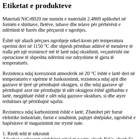
Etiketat e produkteve
Materiali NiCr8020 me numrin e materialit 2.4869 aplikohet në
formën e shiritave, fletëve, tubave dhe telave për përbërësit e
ndërtimit të furrës dhe përçuesit e ngrohjes.
Është një aliazh përçues ngrohjeje nikel-krom për temperatura
operimi deri në 1150 °C dhe shpesh përmban aditivë të metaleve të
rralla për një rezistencë më të lartë ndaj oksidimit, veçanërisht me
operacione të shpeshta ndërrimi ose ndryshime të gjera të
temperaturës.
Rezistenca ndaj korrozionit atmosferik në 20 °C është e lartë deri në
temperaturën e sipërme të funksionimit, rezistenca ndaj ajrit dhe
gazrave të tjerë që përmbajnë oksigjen, si dhe ndaj gazrave që
përmbajnë azot me përmbajtje të ulët oksigjeni është gjithashtu e
lartë, megjithatë është e ulët ndaj gazrave oksidues, si dhe atyre
reduktues që përmbajnë squfur.
Rezistenca ndaj karbonizimit është e lartë. Zbatohet për furrat
elektrike industriale, furrat e smaltimit, pajisjet shtëpiake, ngrohësit e
hapësirave të magazinimit me rrymë nate.
1. Rreth telit të nikromit