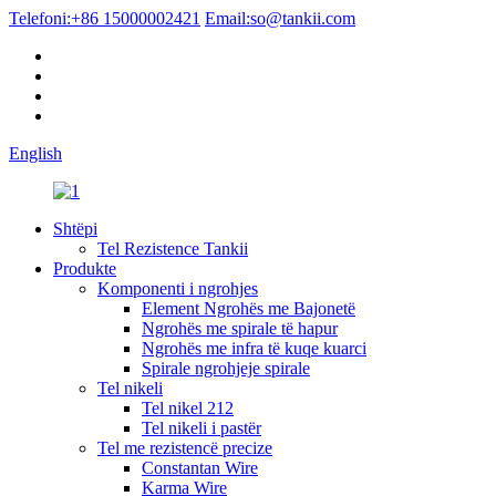
Telefoni:
+86 15000002421
Email:
so@tankii.com
English
Shtëpi
Tel Rezistence Tankii
Produkte
Komponenti i ngrohjes
Element Ngrohës me Bajonetë
Ngrohës me spirale të hapur
Ngrohës me infra të kuqe kuarci
Spirale ngrohjeje spirale
Tel nikeli
Tel nikel 212
Tel nikeli i pastër
Tel me rezistencë precize
Constantan Wire
Karma Wire