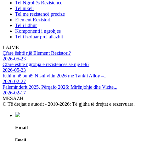
Tel Ngrohës Rezistence
Tel nikeli
Tel me rezistencë precize
Element Rezistori
Tel i lidhur
Komponenti i ngrohjes
Tel i izoluar prej aliazhit
LAJME
Çfarë është një Element Rezistori?
2026-05-23
Çfarë është ngrohja e rezistencës së një teli?
2026-05-23
Kthim në punë: Nisni vitin 2026 me Tankii Alloy –...
2026-02-27
Faleminderit 2025, Përqafo 2026: Mirënjohje dhe Vizitë...
2026-02-17
MESAZH
© Të drejtat e autorit - 2010-2026: Të gjitha të drejtat e rezervuara.
Email
Email