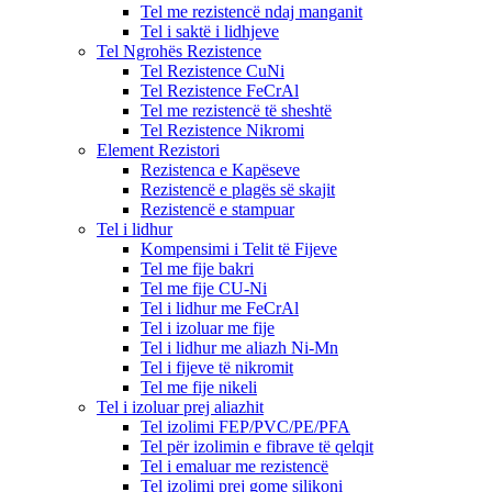
Tel me rezistencë ndaj manganit
Tel i saktë i lidhjeve
Tel Ngrohës Rezistence
Tel Rezistence CuNi
Tel Rezistence FeCrAl
Tel me rezistencë të sheshtë
Tel Rezistence Nikromi
Element Rezistori
Rezistenca e Kapëseve
Rezistencë e plagës së skajit
Rezistencë e stampuar
Tel i lidhur
Kompensimi i Telit të Fijeve
Tel me fije bakri
Tel me fije CU-Ni
Tel i lidhur me FeCrAl
Tel i izoluar me fije
Tel i lidhur me aliazh Ni-Mn
Tel i fijeve të nikromit
Tel me fije nikeli
Tel i izoluar prej aliazhit
Tel izolimi FEP/PVC/PE/PFA
Tel për izolimin e fibrave të qelqit
Tel i emaluar me rezistencë
Tel izolimi prej gome silikoni