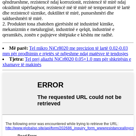
qëndrueshme, rezistencë ndaj korrozionit, rezistencë të mirë ndaj
oksidimit sipërfaqësor, rezistencë më të mirë në temperaturë të lartë
dhe rezistencë sizmike, duktilitet të mirë, punueshmëri dhe
saldueshmëri të mirë.
2. Produktet tona zbatohen gjerësisht në industrinë kimike,
mekanizmin e metalurgjisë, industrinë e qelqit, industrinë e
qeramikës, zonën e pajisjeve shtëpiake e kështu me radhë.
Më parë:
Tel mikro NiCr8020 me precizion të lartë 0.02-0.03
mm për prodhimin e rrjetës së ndjeshme ndaj matësve të tendosjes
Tjetra:
Tel prej aliazhi NiCr8020 0.05×1.0 mm për shkrirësin e
xhamave të makinës