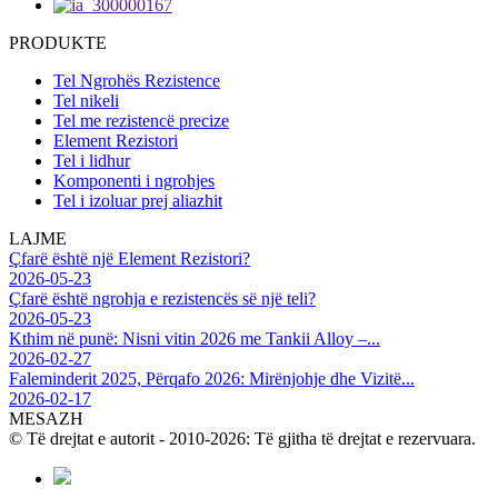
PRODUKTE
Tel Ngrohës Rezistence
Tel nikeli
Tel me rezistencë precize
Element Rezistori
Tel i lidhur
Komponenti i ngrohjes
Tel i izoluar prej aliazhit
LAJME
Çfarë është një Element Rezistori?
2026-05-23
Çfarë është ngrohja e rezistencës së një teli?
2026-05-23
Kthim në punë: Nisni vitin 2026 me Tankii Alloy –...
2026-02-27
Faleminderit 2025, Përqafo 2026: Mirënjohje dhe Vizitë...
2026-02-17
MESAZH
© Të drejtat e autorit - 2010-2026: Të gjitha të drejtat e rezervuara.