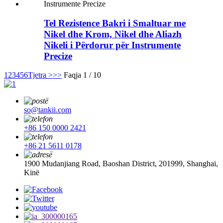
Tel Rezistence Bakri i Smaltuar me
Nikel dhe Krom, Nikel dhe Aliazh
Nikeli i Përdorur për Instrumente
Precize
1
2
3
4
5
6
Tjetra >
>>
Faqja 1 / 10
so@tankii.com
+86 150 0000 2421
+86 21 5611 0178
1900 Mudanjiang Road, Baoshan District, 201999, Shanghai,
Kinë