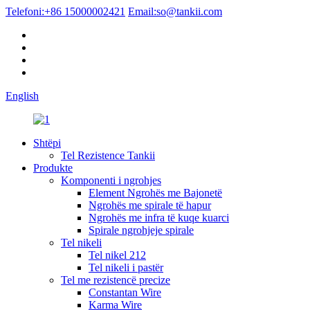
Telefoni:
+86 15000002421
Email:
so@tankii.com
English
Shtëpi
Tel Rezistence Tankii
Produkte
Komponenti i ngrohjes
Element Ngrohës me Bajonetë
Ngrohës me spirale të hapur
Ngrohës me infra të kuqe kuarci
Spirale ngrohjeje spirale
Tel nikeli
Tel nikel 212
Tel nikeli i pastër
Tel me rezistencë precize
Constantan Wire
Karma Wire