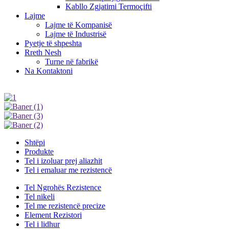
Kabllo Zgjatimi Termoçifti
Lajme
Lajme të Kompanisë
Lajme të Industrisë
Pyetje të shpeshta
Rreth Nesh
Turne në fabrikë
Na Kontaktoni
Shtëpi
Produkte
Tel i izoluar prej aliazhit
Tel i emaluar me rezistencë
Tel Ngrohës Rezistence
Tel nikeli
Tel me rezistencë precize
Element Rezistori
Tel i lidhur