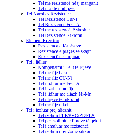
Tel me rezistencë ndaj manganit
Tel i saktë i lidhjeve
Tel Ngrohës Rezistence
Tel Rezistence CuNi
Tel Rezistence FeCrAl
Tel me rezistencë të sheshtë
Tel Rezistence Nikromi
Element Rezistori
Rezistenca e Kapëseve
Rezistencë e plagës së skajit
Rezistencë e stampuar
Tel i lidhur
Kompensimi i Telit të Fijeve
Tel me fije bakri
Tel me fije CU-Ni
Tel i lidhur me FeCrAl
Tel i izoluar me fije
Tel i lidhur me aliazh Ni-Mn
Tel i fijeve të nikromit
Tel me fije nikeli
Tel i izoluar prej aliazhit
Tel izolimi FEP/PVC/PE/PFA
Tel për izolimin e fibrave të qelqit
Tel i emaluar me rezistencë
Tel izolimi prej gome silikoni