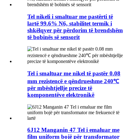
Tel nikeli i smaltuar me pastërti të
lartë 99.6% N6, stabilitet termik i
shkëlqyer për përdorim të brendshëm
të bobinës së sensorit
Tel i smaltuar me nikel të pastër 0.08
mm rezistencë e qëndrueshme 240℃
për mbështjellje precize të
komponentëve elektronikë
6J12 Manganin 47 Tel i emaluar me
film uniform bojë për transformator