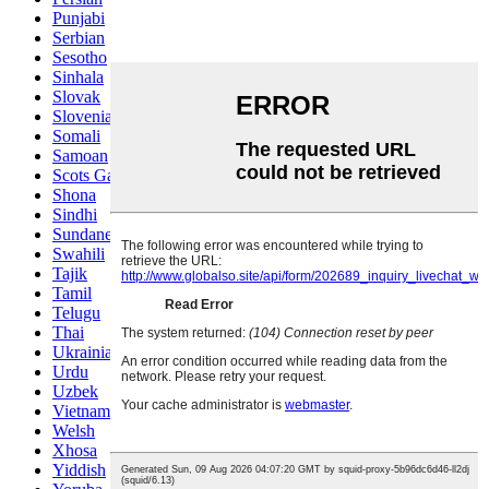
Punjabi
Serbian
Sesotho
Sinhala
Slovak
Slovenian
Somali
Samoan
Scots Gaelic
Shona
Sindhi
Sundanese
Swahili
Tajik
Tamil
Telugu
Thai
Ukrainian
Urdu
Uzbek
Vietnamese
Welsh
Xhosa
Yiddish