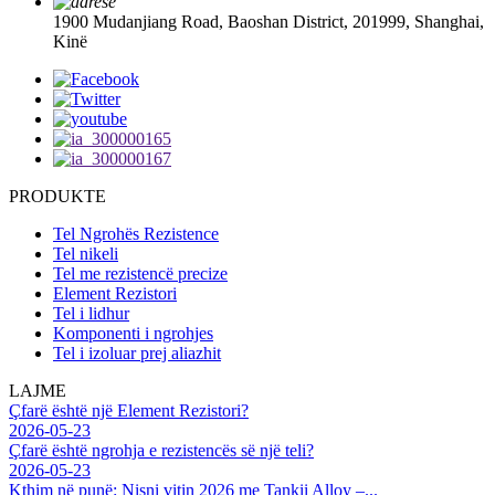
1900 Mudanjiang Road, Baoshan District, 201999, Shanghai,
Kinë
PRODUKTE
Tel Ngrohës Rezistence
Tel nikeli
Tel me rezistencë precize
Element Rezistori
Tel i lidhur
Komponenti i ngrohjes
Tel i izoluar prej aliazhit
LAJME
Çfarë është një Element Rezistori?
2026-05-23
Çfarë është ngrohja e rezistencës së një teli?
2026-05-23
Kthim në punë: Nisni vitin 2026 me Tankii Alloy –...