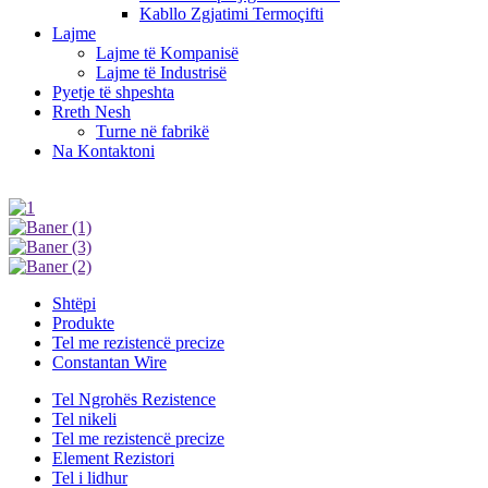
Kabllo Zgjatimi Termoçifti
Lajme
Lajme të Kompanisë
Lajme të Industrisë
Pyetje të shpeshta
Rreth Nesh
Turne në fabrikë
Na Kontaktoni
Shtëpi
Produkte
Tel me rezistencë precize
Constantan Wire
Tel Ngrohës Rezistence
Tel nikeli
Tel me rezistencë precize
Element Rezistori
Tel i lidhur