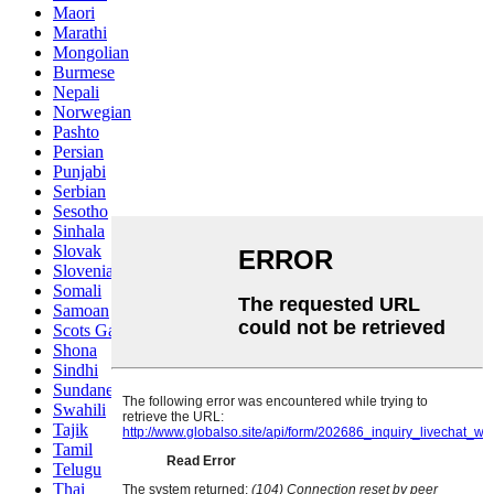
Maori
Marathi
Mongolian
Burmese
Nepali
Norwegian
Pashto
Persian
Punjabi
Serbian
Sesotho
Sinhala
Slovak
Slovenian
Somali
Samoan
Scots Gaelic
Shona
Sindhi
Sundanese
Swahili
Tajik
Tamil
Telugu
Thai