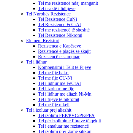
Tel me rezistencë ndaj manganit
Tel i saktë i lidhjeve
Tel Ngrohës Rezistence
Tel Rezistence CuNi
Tel Rezistence FeCrAl
Tel me rezistencë të sheshtë
Tel Rezistence Nikromi
Element Rezistori
Rezistenca e Kapëseve
Rezistencë e plagës së skajit
Rezistencë e stampuar
Tel i lidhur
Kompensimi i Telit të Fijeve
Tel me fije bakri
Tel me fije CU-Ni
Tel i lidhur me FeCrAl
Tel i izoluar me fije
Tel i lidhur me aliazh Ni-Mn
Tel i fijeve të nikromit
Tel me fije nikeli
Tel i izoluar prej aliazhit
Tel izolimi FEP/PVC/PE/PFA
Tel për izolimin e fibrave të qelqit
Tel i emaluar me rezistencë
Tel izolimi prej gome silikoni