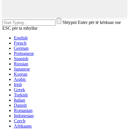
Shtypni Enter për të kërkuar ose
ESC për ta mbyllur
English
French
German
Portuguese
Spanish
Russian
Japanese
Korean
Arabic
Irish
Greek
Turkish
Italian
Danish
Romanian
Indonesian
Czech
Afrikaans