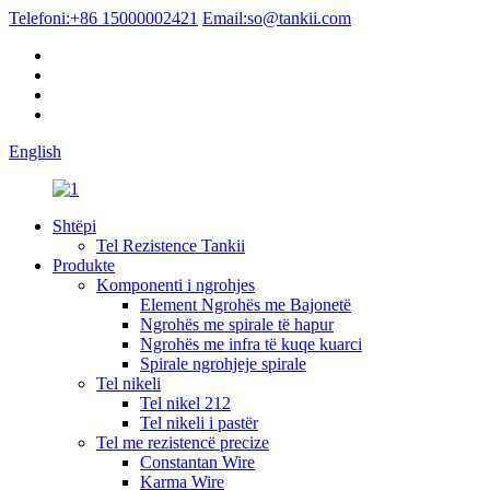
Telefoni:
+86 15000002421
Email:
so@tankii.com
English
Shtëpi
Tel Rezistence Tankii
Produkte
Komponenti i ngrohjes
Element Ngrohës me Bajonetë
Ngrohës me spirale të hapur
Ngrohës me infra të kuqe kuarci
Spirale ngrohjeje spirale
Tel nikeli
Tel nikel 212
Tel nikeli i pastër
Tel me rezistencë precize
Constantan Wire
Karma Wire