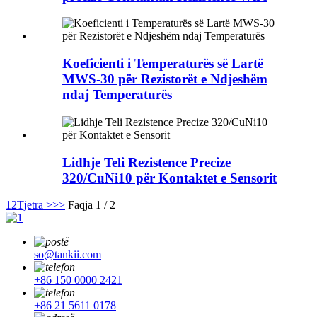
Koeficienti i Temperaturës së Lartë
MWS-30 për Rezistorët e Ndjeshëm
ndaj Temperaturës
Lidhje Teli Rezistence Precize
320/CuNi10 për Kontaktet e Sensorit
1
2
Tjetra >
>>
Faqja 1 / 2
so@tankii.com
+86 150 0000 2421
+86 21 5611 0178