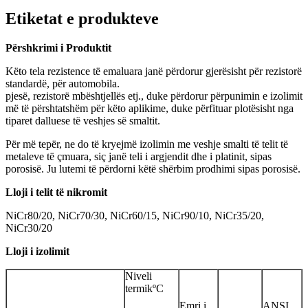
Etiketat e produkteve
Përshkrimi i Produktit
Këto tela rezistence të emaluara janë përdorur gjerësisht për rezistorë
standardë, për automobila.
pjesë, rezistorë mbështjellës etj., duke përdorur përpunimin e izolimit
më të përshtatshëm për këto aplikime, duke përfituar plotësisht nga
tiparet dalluese të veshjes së smaltit.
Për më tepër, ne do të kryejmë izolimin me veshje smalti të telit të
metaleve të çmuara, siç janë teli i argjendit dhe i platinit, sipas
porosisë. Ju lutemi të përdorni këtë shërbim prodhimi sipas porosisë.
Lloji i telit të nikromit
NiCr80/20, NiCr70/30, NiCr60/15, NiCr90/10, NiCr35/20,
NiCr30/20
Lloji i izolimit
Niveli
termikºC
Emri i
ANSI.