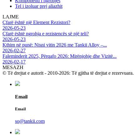
Komponenti i ngrohjes
Tel i izoluar prej aliazhit
LAJME
Çfarë është një Element Rezistori?
2026-05-23
Çfarë është ngrohja e rezistencës së një teli?
2026-05-23
Kthim në punë: Nisni vitin 2026 me Tankii Alloy –...
2026-02-27
Faleminderit 2025, Përqafo 2026: Mirënjohje dhe Vizitë...
2026-02-17
MESAZH
© Të drejtat e autorit - 2010-2026: Të gjitha të drejtat e rezervuara.
Email
Email
so@tankii.com