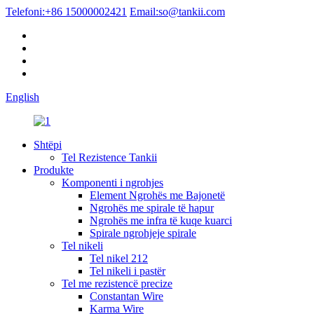
Telefoni:
+86 15000002421
Email:
so@tankii.com
English
Shtëpi
Tel Rezistence Tankii
Produkte
Komponenti i ngrohjes
Element Ngrohës me Bajonetë
Ngrohës me spirale të hapur
Ngrohës me infra të kuqe kuarci
Spirale ngrohjeje spirale
Tel nikeli
Tel nikel 212
Tel nikeli i pastër
Tel me rezistencë precize
Constantan Wire
Karma Wire