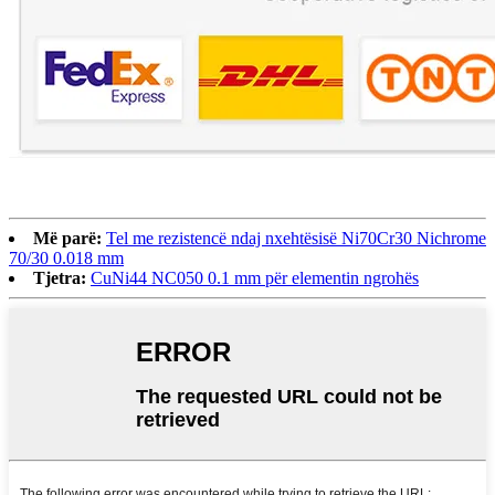
Më parë:
Tel me rezistencë ndaj nxehtësisë Ni70Cr30 Nichrome
70/30 0.018 mm
Tjetra:
CuNi44 NC050 0.1 mm për elementin ngrohës