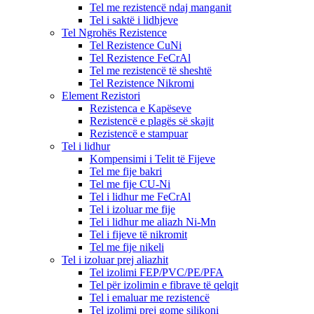
Tel me rezistencë ndaj manganit
Tel i saktë i lidhjeve
Tel Ngrohës Rezistence
Tel Rezistence CuNi
Tel Rezistence FeCrAl
Tel me rezistencë të sheshtë
Tel Rezistence Nikromi
Element Rezistori
Rezistenca e Kapëseve
Rezistencë e plagës së skajit
Rezistencë e stampuar
Tel i lidhur
Kompensimi i Telit të Fijeve
Tel me fije bakri
Tel me fije CU-Ni
Tel i lidhur me FeCrAl
Tel i izoluar me fije
Tel i lidhur me aliazh Ni-Mn
Tel i fijeve të nikromit
Tel me fije nikeli
Tel i izoluar prej aliazhit
Tel izolimi FEP/PVC/PE/PFA
Tel për izolimin e fibrave të qelqit
Tel i emaluar me rezistencë
Tel izolimi prej gome silikoni