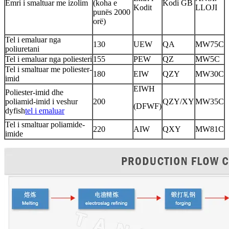
Emri i smaltuar me izolim
(koha e
Kodi GB
Kodit
LLOJI
punës 2000
orë)
Tel i emaluar nga
130
UEW
QA
MW75C
poliuretani
Tel i emaluar nga poliesteri
155
PEW
QZ
MW5C
Tel i smaltuar me poliester-
180
EIW
QZY
MW30C
imid
EIWH
Poliester-imid dhe
poliamid-imid i veshur
200
QZY/XY
MW35C
(DFWF)
dyfish
tel i emaluar
Tel i smaltuar poliamide-
220
AIW
QXY
MW81C
imide