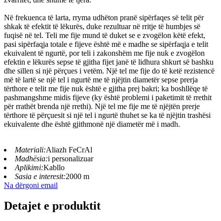
Në frekuenca të larta, rryma udhëton pranë sipërfaqes së telit për
shkak të efektit të lëkurës, duke rezultuar në rritje të humbjes së
fuqisë në tel. Teli me fije mund të duket se e zvogëlon këtë efekt,
pasi sipërfaqja totale e fijeve është më e madhe se sipërfaqja e telit
ekuivalent të ngurtë, por teli i zakonshëm me fije nuk e zvogëlon
efektin e lëkurës sepse të gjitha fijet janë të lidhura shkurt së bashku
dhe sillen si një përçues i vetëm. Një tel me fije do të ketë rezistencë
më të lartë se një tel i ngurtë me të njëjtin diametër sepse prerja
tërthore e telit me fije nuk është e gjitha prej bakri; ka boshllëqe të
pashmangshme midis fijeve (ky është problemi i paketimit të rrethit
për rrathët brenda një rrethi). Një tel me fije me të njëjtën prerje
tërthore të përçuesit si një tel i ngurtë thuhet se ka të njëjtin trashësi
ekuivalente dhe është gjithmonë një diametër më i madh.
Materiali:
Aliazh FeCrAl
Madhësia:
i personalizuar
Aplikimi:
Kabllo
Sasia e interesit:
2000 m
Na dërgoni email
Detajet e produktit