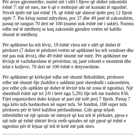
Për arsye gjeometrike, numri më i ulët i fijeve që shihet zakonisht
është 7: një në mes, me 6 që e rrethojnë atë në kontakt të ngushtë.
Niveli tjetër më lart është 19, që është një shtresë tjetër prej 12 fijesh
sipër 7. Pas kësaj numri ndryshon, por 37 dhe 49 janë të zakonshëm,
pastaj në rangun 70 deri në 100 (numri nuk është më i saktë). Numra
edhe më të mëdhenj se kaq zakonisht gjenden vetëm në kabllo
shumë të mëdhenj.
Për aplikimet ku teli lëviz, 19 është vlera më e ulët që duhet të
përdoret (7 duhet të përdoret vetëm në aplikimet ku teli vendoset dhe
më pas nuk lëviz), dhe 49 është shumë më mirë. Për aplikimet me
lëvizje të vazhdueshme të përsëritur, siç janë robotët e montimit dhe
telat e kufjeve, 70 deri në 100 është e detyrueshme.
Për aplikimet që kërkojnë edhe më shumë fleksibilitet, përdoren
edhe më shumë fije (kabllot e saldimit janë shembulli i zakonshëm,
por edhe çdo aplikim që duhet të lëvizë tela në zona të ngushta). Një
shembull është një tel 2/0 i bërë nga 5,292 fije teli me trashësi #36.
Fijet organizohen duke krijuar së pari një tufë prej 7 fijesh. Pastaj 7
nga këto tufa bashkohen në super tufa. Së fundmi, 108 super tufa
përdoren për të bërë kabllon përfundimtar. Çdo grup telash
mbështillet në një spirale në mënyrë që kur teli të përkulet, pjesa e
një tufe që është shtrirë lëviz rreth spirales në një pjesë që është e
ngjeshur për të lejuar që teli të ketë më pak stres.