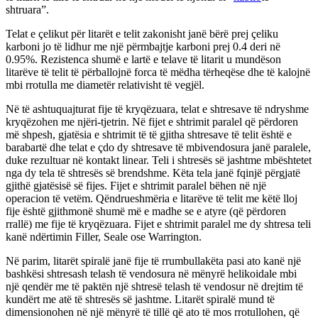
shtruara”.
Telat e çelikut për litarët e telit zakonisht janë bërë prej çeliku
karboni jo të lidhur me një përmbajtje karboni prej 0.4 deri në
0.95%. Rezistenca shumë e lartë e telave të litarit u mundëson
litarëve të telit të përballojnë forca të mëdha tërheqëse dhe të kalojnë
mbi rrotulla me diametër relativisht të vegjël.
Në të ashtuquajturat fije të kryqëzuara, telat e shtresave të ndryshme
kryqëzohen me njëri-tjetrin. Në fijet e shtrimit paralel që përdoren
më shpesh, gjatësia e shtrimit të të gjitha shtresave të telit është e
barabartë dhe telat e çdo dy shtresave të mbivendosura janë paralele,
duke rezultuar në kontakt linear. Teli i shtresës së jashtme mbështetet
nga dy tela të shtresës së brendshme. Këta tela janë fqinjë përgjatë
gjithë gjatësisë së fijes. Fijet e shtrimit paralel bëhen në një
operacion të vetëm. Qëndrueshmëria e litarëve të telit me këtë lloj
fije është gjithmonë shumë më e madhe se e atyre (që përdoren
rrallë) me fije të kryqëzuara. Fijet e shtrimit paralel me dy shtresa teli
kanë ndërtimin Filler, Seale ose Warrington.
Në parim, litarët spiralë janë fije të rrumbullakëta pasi ato kanë një
bashkësi shtresash telash të vendosura në mënyrë helikoidale mbi
një qendër me të paktën një shtresë telash të vendosur në drejtim të
kundërt me atë të shtresës së jashtme. Litarët spiralë mund të
dimensionohen në një mënyrë të tillë që ato të mos rrotullohen, që