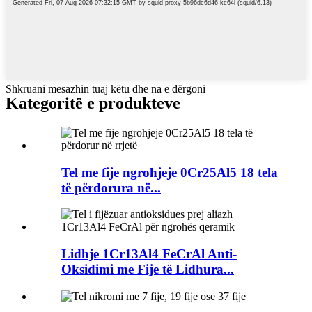
Shkruani mesazhin tuaj këtu dhe na e dërgoni
Kategoritë e produkteve
Tel me fije ngrohjeje 0Cr25Al5 18 tela
të përdorura në...
Lidhje 1Cr13Al4 FeCrAl Anti-
Oksidimi me Fije të Lidhura...