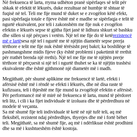
Në frekuenca të larta, rryma udhëton pranë sipërfaqes së telit për
shkak të efektit të lëkurës, duke rezultuar në humbje të shtuar të
fuqisë në tel. Teli me fije mund të duket se e zvogëlon këtë efekt,
pasi sipërfaqja totale e fijeve është më e madhe se sipërfaqja e telit të
ngurtë ekuivalent, por teli i zakonshëm me fije nuk e zvogëlon
efektin e lëkurës sepse të gjitha fijet janë të lidhura shkurt së bashku
dhe sillen si një përçues i vetëm. Një tel me fije do të ketë
rezistencë
më e lartë
sesa një tel i ngurtë me të njëjtin diametër sepse prerja
tërthore e telit me fije nuk është tërësisht prej bakri; ka boshllëqe të
pashmangshme midis fijeve (ky është problemi i paketimit të rrethit
për rrathët brenda një rrethi). Një tel me fije me të njëjtën prerje
tërthore të përçuesit si një tel i ngurtë thuhet se ka të njëjtin trashësi
ekuivalente dhe është gjithmonë një diametër më i madh.
Megjithatë, për shumë aplikime me frekuencë të lartë, efekti i
afërsisë është më i rëndë se efekti i lëkurës, dhe në disa raste të
kufizuara, teli i thjeshtë me fije mund ta zvogëlojë efektin e afërsisë.
Për performancë më të mirë në frekuenca të larta, mund të përdoret
teli litz, i cili i ka fijet individuale të izoluara dhe të përdredhura në
modele të veçanta.
Sa më shumë fije teli individuale të ketë në një tufë teli, aq më
fleksibël, rezistent ndaj përdredhjes, thyerjes dhe më i fortë bëhet
teli. Megjithatë, sa më shumë fije, aq më i ndërlikuar është prodhimi
dhe sa më i kushtueshëm është kostoja.