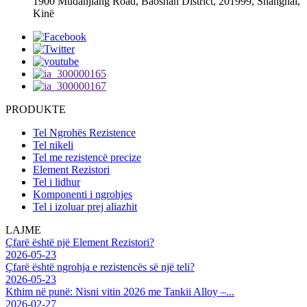
1900 Mudanjiang Road, Baoshan District, 201999, Shanghai,
Kinë
PRODUKTE
Tel Ngrohës Rezistence
Tel nikeli
Tel me rezistencë precize
Element Rezistori
Tel i lidhur
Komponenti i ngrohjes
Tel i izoluar prej aliazhit
LAJME
Çfarë është një Element Rezistori?
2026-05-23
Çfarë është ngrohja e rezistencës së një teli?
2026-05-23
Kthim në punë: Nisni vitin 2026 me Tankii Alloy –...
2026-02-27