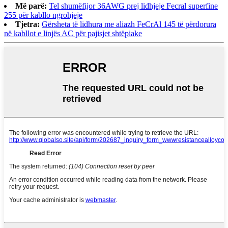
Më parë:
Tel shumëfijor 36AWG prej lidhjeje Fecral superfine
255 për kabllo ngrohjeje
Tjetra:
Gërsheta të lidhura me aliazh FeCrAl 145 të përdorura
në kabllot e linjës AC për pajisjet shtëpiake