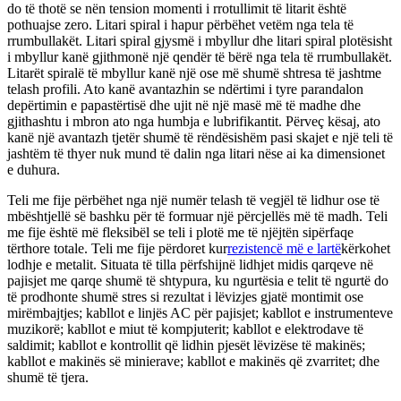
do të thotë se nën tension momenti i rrotullimit të litarit është
pothuajse zero. Litari spiral i hapur përbëhet vetëm nga tela të
rrumbullakët. Litari spiral gjysmë i mbyllur dhe litari spiral plotësisht
i mbyllur kanë gjithmonë një qendër të bërë nga tela të rrumbullakët.
Litarët spiralë të mbyllur kanë një ose më shumë shtresa të jashtme
telash profili. Ato kanë avantazhin se ndërtimi i tyre parandalon
depërtimin e papastërtisë dhe ujit në një masë më të madhe dhe
gjithashtu i mbron ato nga humbja e lubrifikantit. Përveç kësaj, ato
kanë një avantazh tjetër shumë të rëndësishëm pasi skajet e një teli të
jashtëm të thyer nuk mund të dalin nga litari nëse ai ka dimensionet
e duhura.
Teli me fije përbëhet nga një numër telash të vegjël të lidhur ose të
mbështjellë së bashku për të formuar një përcjellës më të madh. Teli
me fije është më fleksibël se teli i plotë me të njëjtën sipërfaqe
tërthore totale. Teli me fije përdoret kur
rezistencë më e lartë
kërkohet
lodhje e metalit. Situata të tilla përfshijnë lidhjet midis qarqeve në
pajisjet me qarqe shumë të shtypura, ku ngurtësia e telit të ngurtë do
të prodhonte shumë stres si rezultat i lëvizjes gjatë montimit ose
mirëmbajtjes; kabllot e linjës AC për pajisjet; kabllot e instrumenteve
muzikorë; kabllot e miut të kompjuterit; kabllot e elektrodave të
saldimit; kabllot e kontrollit që lidhin pjesët lëvizëse të makinës;
kabllot e makinës së minierave; kabllot e makinës që zvarritet; dhe
shumë të tjera.