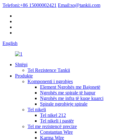
Telefoni:
+86 15000002421
Email:
so@tankii.com
English
Shtëpi
Tel Rezistence Tankii
Produkte
Komponenti i ngrohjes
Element Ngrohës me Bajonetë
Ngrohës me spirale të hapur
Ngrohës me infra të kuqe kuarci
Spirale ngrohjeje spirale
Tel nikeli
Tel nikel 212
Tel nikeli i pastër
Tel me rezistencë precize
Constantan Wire
Karma Wire