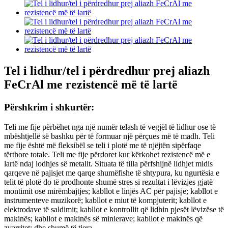
Tel i lidhur/tel i përdredhur prej aliazh
FeCrAl me rezistencë më të lartë
Përshkrim i shkurtër:
Teli me fije përbëhet nga një numër telash të vegjël të lidhur ose të
mbështjellë së bashku për të formuar një përçues më të madh. Teli
me fije është më fleksibël se teli i plotë me të njëjtën sipërfaqe
tërthore totale. Teli me fije përdoret kur kërkohet rezistencë më e
lartë ndaj lodhjes së metalit. Situata të tilla përfshijnë lidhjet midis
qarqeve në pajisjet me qarqe shumëfishe të shtypura, ku ngurtësia e
telit të plotë do të prodhonte shumë stres si rezultat i lëvizjes gjatë
montimit ose mirëmbajtjes; kabllot e linjës AC për pajisje; kabllot e
instrumenteve muzikorë; kabllot e miut të kompjuterit; kabllot e
elektrodave të saldimit; kabllot e kontrollit që lidhin pjesët lëvizëse të
makinës; kabllot e makinës së minierave; kabllot e makinës që
zvarritet; dhe shumë të tjera.