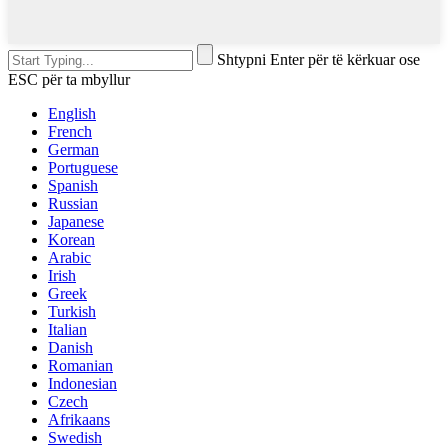
Shtypni Enter për të kërkuar ose
ESC për ta mbyllur
English
French
German
Portuguese
Spanish
Russian
Japanese
Korean
Arabic
Irish
Greek
Turkish
Italian
Danish
Romanian
Indonesian
Czech
Afrikaans
Swedish