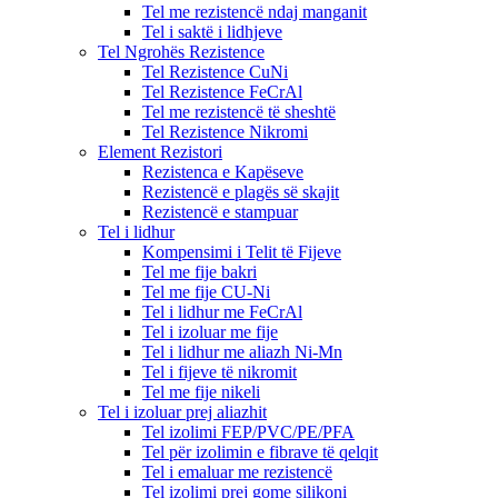
Tel me rezistencë ndaj manganit
Tel i saktë i lidhjeve
Tel Ngrohës Rezistence
Tel Rezistence CuNi
Tel Rezistence FeCrAl
Tel me rezistencë të sheshtë
Tel Rezistence Nikromi
Element Rezistori
Rezistenca e Kapëseve
Rezistencë e plagës së skajit
Rezistencë e stampuar
Tel i lidhur
Kompensimi i Telit të Fijeve
Tel me fije bakri
Tel me fije CU-Ni
Tel i lidhur me FeCrAl
Tel i izoluar me fije
Tel i lidhur me aliazh Ni-Mn
Tel i fijeve të nikromit
Tel me fije nikeli
Tel i izoluar prej aliazhit
Tel izolimi FEP/PVC/PE/PFA
Tel për izolimin e fibrave të qelqit
Tel i emaluar me rezistencë
Tel izolimi prej gome silikoni