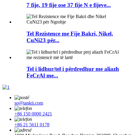
7 fije, 19 fije ose 37 fije N e fijeve...
Tel Rezistence me Fije Bakri, Nikel,
CuNi23 për...
Tel i lidhur/tel i përdredhur me aliazh
FeCrAl me...
so@tankii.com
+86 150 0000 2421
+86 21 5611 0178