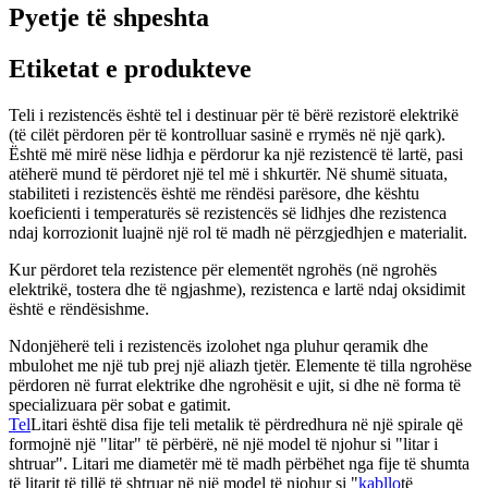
Pyetje të shpeshta
Etiketat e produkteve
Teli i rezistencës është tel i destinuar për të bërë rezistorë elektrikë
(të cilët përdoren për të kontrolluar sasinë e rrymës në një qark).
Është më mirë nëse lidhja e përdorur ka një rezistencë të lartë, pasi
atëherë mund të përdoret një tel më i shkurtër. Në shumë situata,
stabiliteti i rezistencës është me rëndësi parësore, dhe kështu
koeficienti i temperaturës së rezistencës së lidhjes dhe rezistenca
ndaj korrozionit luajnë një rol të madh në përzgjedhjen e materialit.
Kur përdoret tela rezistence për elementët ngrohës (në ngrohës
elektrikë, tostera dhe të ngjashme), rezistenca e lartë ndaj oksidimit
është e rëndësishme.
Ndonjëherë teli i rezistencës izolohet nga pluhur qeramik dhe
mbulohet me një tub prej një aliazh tjetër. Elemente të tilla ngrohëse
përdoren në furrat elektrike dhe ngrohësit e ujit, si dhe në forma të
specializuara për sobat e gatimit.
Tel
Litari është disa fije teli metalik të përdredhura në një spirale që
formojnë një "litar" të përbërë, në një model të njohur si "litar i
shtruar". Litari me diametër më të madh përbëhet nga fije të shumta
të litarit të tillë të shtruar në një model të njohur si "
kabllo
të