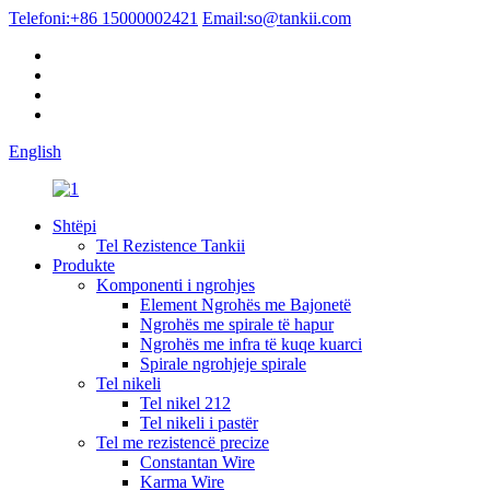
Telefoni:
+86 15000002421
Email:
so@tankii.com
English
Shtëpi
Tel Rezistence Tankii
Produkte
Komponenti i ngrohjes
Element Ngrohës me Bajonetë
Ngrohës me spirale të hapur
Ngrohës me infra të kuqe kuarci
Spirale ngrohjeje spirale
Tel nikeli
Tel nikel 212
Tel nikeli i pastër
Tel me rezistencë precize
Constantan Wire
Karma Wire