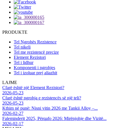
PRODUKTE
Tel Ngrohës Rezistence
Tel nikeli
Tel me rezistencë precize
Element Rezistori
Tel i lidhur
Komponenti i ngrohjes
Tel i izoluar prej aliazhit
LAJME
Çfarë është një Element Rezistori?
2026-05-23
Çfarë është ngrohja e rezistencës së një teli?
2026-05-23
Kthim në punë: Nisni vitin 2026 me Tankii Alloy –...
2026-02-27
Faleminderit 2025, Përqafo 2026: Mirënjohje dhe Vizitë...
2026-02-17