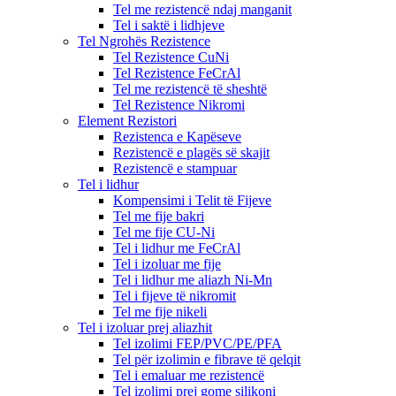
Tel me rezistencë ndaj manganit
Tel i saktë i lidhjeve
Tel Ngrohës Rezistence
Tel Rezistence CuNi
Tel Rezistence FeCrAl
Tel me rezistencë të sheshtë
Tel Rezistence Nikromi
Element Rezistori
Rezistenca e Kapëseve
Rezistencë e plagës së skajit
Rezistencë e stampuar
Tel i lidhur
Kompensimi i Telit të Fijeve
Tel me fije bakri
Tel me fije CU-Ni
Tel i lidhur me FeCrAl
Tel i izoluar me fije
Tel i lidhur me aliazh Ni-Mn
Tel i fijeve të nikromit
Tel me fije nikeli
Tel i izoluar prej aliazhit
Tel izolimi FEP/PVC/PE/PFA
Tel për izolimin e fibrave të qelqit
Tel i emaluar me rezistencë
Tel izolimi prej gome silikoni