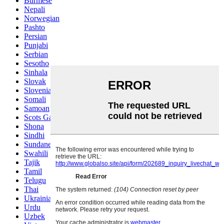
Burmese
Nepali
Norwegian
Pashto
Persian
Punjabi
Serbian
Sesotho
Sinhala
Slovak
Slovenian
Somali
Samoan
Scots Gaelic
Shona
Sindhi
Sundanese
Swahili
Tajik
Tamil
Telugu
Thai
Ukrainian
Urdu
Uzbek