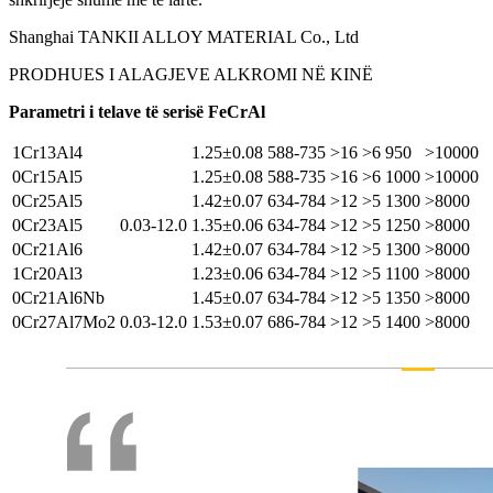
Shanghai TANKII ALLOY MATERIAL Co., Ltd
PRODHUES I ALAGJEVE ALKROMI NË KINË
Parametri i telave të serisë FeCrAl
1Cr13Al4
1.25±0.08
588-735
>16
>6
950
>10000
0Cr15Al5
1.25±0.08
588-735
>16
>6
1000
>10000
0Cr25Al5
1.42±0.07
634-784
>12
>5
1300
>8000
0Cr23Al5
0.03-12.0
1.35±0.06
634-784
>12
>5
1250
>8000
0Cr21Al6
1.42±0.07
634-784
>12
>5
1300
>8000
1Cr20Al3
1.23±0.06
634-784
>12
>5
1100
>8000
0Cr21Al6Nb
1.45±0.07
634-784
>12
>5
1350
>8000
0Cr27Al7Mo2
0.03-12.0
1.53±0.07
686-784
>12
>5
1400
>8000