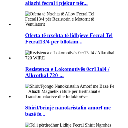
aliazhi fecral i pjekur për...
Oferta të nxehta të lidhjeve Fecral Tel
Fecral13/4 për bllokim...
Rezistenca e Lokomotivës 0cr13al4 /
Alkrothal 720 ...
Shirit/brinjë nanokristalin amorf me
bazë fe...