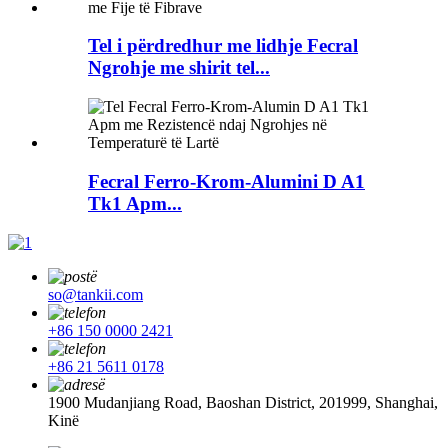
Tel i përdredhur me lidhje Fecral
Ngrohje me shirit tel...
Fecral Ferro-Krom-Alumini D A1
Tk1 Apm...
so@tankii.com
+86 150 0000 2421
+86 21 5611 0178
1900 Mudanjiang Road, Baoshan District, 201999, Shanghai,
Kinë