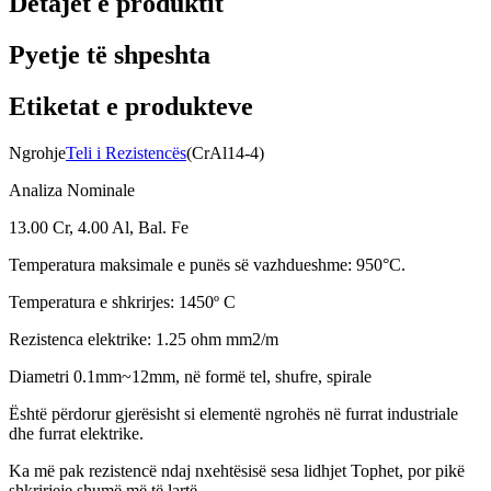
Detajet e produktit
Pyetje të shpeshta
Etiketat e produkteve
Ngrohje
Teli i Rezistencës
(CrAl14-4)
Analiza Nominale
13.00 Cr, 4.00 Al, Bal. Fe
Temperatura maksimale e punës së vazhdueshme: 950°C.
Temperatura e shkrirjes: 1450º C
Rezistenca elektrike: 1.25 ohm mm2/m
Diametri 0.1mm~12mm, në formë tel, shufre, spirale
Është përdorur gjerësisht si elementë ngrohës në furrat industriale
dhe furrat elektrike.
Ka më pak rezistencë ndaj nxehtësisë sesa lidhjet Tophet, por pikë
shkrirjeje shumë më të lartë.