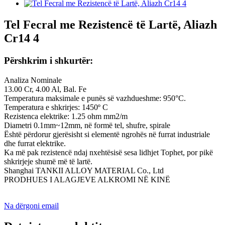
Tel Fecral me Rezistencë të Lartë, Aliazh
Cr14 4
Përshkrim i shkurtër:
Analiza Nominale
13.00 Cr, 4.00 Al, Bal. Fe
Temperatura maksimale e punës së vazhdueshme: 950°C.
Temperatura e shkrirjes: 1450º C
Rezistenca elektrike: 1.25 ohm mm2/m
Diametri 0.1mm~12mm, në formë tel, shufre, spirale
Është përdorur gjerësisht si elementë ngrohës në furrat industriale
dhe furrat elektrike.
Ka më pak rezistencë ndaj nxehtësisë sesa lidhjet Tophet, por pikë
shkrirjeje shumë më të lartë.
Shanghai TANKII ALLOY MATERIAL Co., Ltd
PRODHUES I ALAGJEVE ALKROMI NË KINË
Na dërgoni email