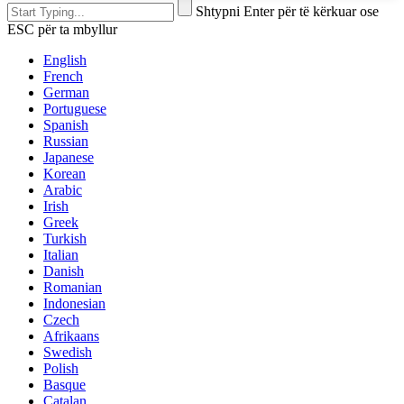
Shtypni Enter për të kërkuar ose
ESC për ta mbyllur
English
French
German
Portuguese
Spanish
Russian
Japanese
Korean
Arabic
Irish
Greek
Turkish
Italian
Danish
Romanian
Indonesian
Czech
Afrikaans
Swedish
Polish
Basque
Catalan