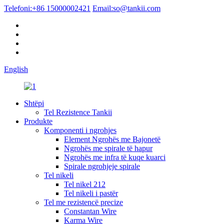
Telefoni:
+86 15000002421
Email:
so@tankii.com
English
Shtëpi
Tel Rezistence Tankii
Produkte
Komponenti i ngrohjes
Element Ngrohës me Bajonetë
Ngrohës me spirale të hapur
Ngrohës me infra të kuqe kuarci
Spirale ngrohjeje spirale
Tel nikeli
Tel nikel 212
Tel nikeli i pastër
Tel me rezistencë precize
Constantan Wire
Karma Wire