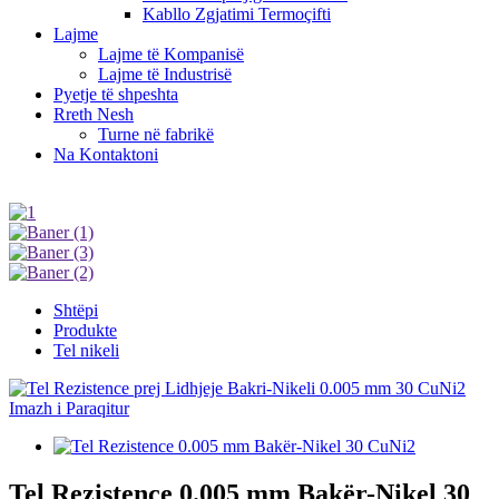
Kabllo Zgjatimi Termoçifti
Lajme
Lajme të Kompanisë
Lajme të Industrisë
Pyetje të shpeshta
Rreth Nesh
Turne në fabrikë
Na Kontaktoni
Shtëpi
Produkte
Tel nikeli
Tel Rezistence 0.005 mm Bakër-Nikel 30