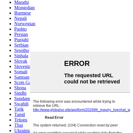
Marathi
Mongolian
Burmese
Nepali
Norwegian
Pashto
Persian
Punjabi
Serbian
Sesotho
Sinhala
Slovak
Slovenian
Somali
Samoan
Scots Gaelic
Shona
Sindhi
Sundanese
Swahili
Tajik
Tamil
Telugu
Thai
Ukrainian