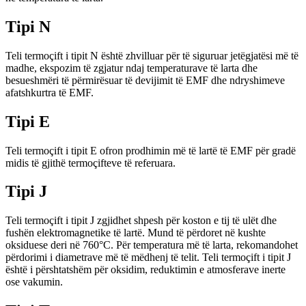
Tipi N
Teli termoçift i tipit N është zhvilluar për të siguruar jetëgjatësi më të
madhe, ekspozim të zgjatur ndaj temperaturave të larta dhe
besueshmëri të përmirësuar të devijimit të EMF dhe ndryshimeve
afatshkurtra të EMF.
Tipi E
Teli termoçift i tipit E ofron prodhimin më të lartë të EMF për gradë
midis të gjithë termoçifteve të referuara.
Tipi J
Teli termoçift i tipit J zgjidhet shpesh për koston e tij të ulët dhe
fushën elektromagnetike të lartë. Mund të përdoret në kushte
oksiduese deri në 760°C. Për temperatura më të larta, rekomandohet
përdorimi i diametrave më të mëdhenj të telit. Teli termoçift i tipit J
është i përshtatshëm për oksidim, reduktimin e atmosferave inerte
ose vakumin.