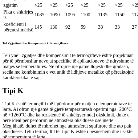
zgjatim
>25
>25
>25
>25
>25
>25
>2
Pika e shkrirjes
1085
1090
1095
1100
1135
1150
11
°C
koeficienti i
145
130
92
59
38
33
27
përçueshmërisë
Tel Zgjatimi dhe Kompensimi i Termoçifteve
Teli ynë i zgjatjes dhe kompensimit të termoçifteve është projektuar
për të përmbushur nevojat specifike të aplikacioneve të ndryshme të
matjes së temperaturës. Ne ofrojmë një gamë llojesh dhe gradash,
secila me kombinimin e vet unik të lidhjeve metalike që përcaktojnë
karakteristikat e saj.
Tipi K
Tipi K është termoçifti më i përdorur për matjen e temperaturave të
larta. Ai ofron një gamë të gjerë temperaturash operimi nga -200°C
në +1260°C dhe ka rezistencë të shkëlqyer ndaj oksidimit, duke e
bërë ideal për përdorim në atmosfera oksiduese ose inerte.
Megjithatë, duhet të mbrohet nga atmosferat squfurore dhe ato pak
oksiduese. Teli i termoçiftit të Tipit K është i besueshëm dhe i saktë
në temperatura të larta.