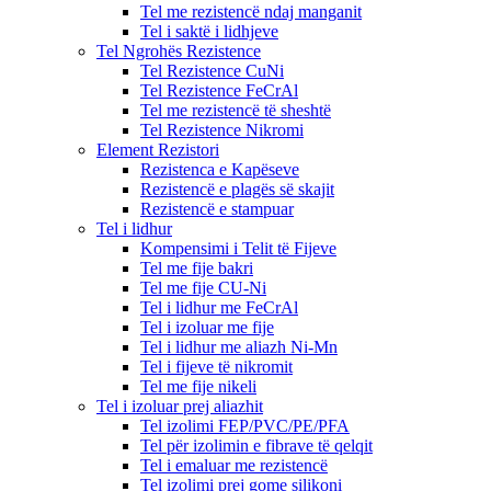
Tel me rezistencë ndaj manganit
Tel i saktë i lidhjeve
Tel Ngrohës Rezistence
Tel Rezistence CuNi
Tel Rezistence FeCrAl
Tel me rezistencë të sheshtë
Tel Rezistence Nikromi
Element Rezistori
Rezistenca e Kapëseve
Rezistencë e plagës së skajit
Rezistencë e stampuar
Tel i lidhur
Kompensimi i Telit të Fijeve
Tel me fije bakri
Tel me fije CU-Ni
Tel i lidhur me FeCrAl
Tel i izoluar me fije
Tel i lidhur me aliazh Ni-Mn
Tel i fijeve të nikromit
Tel me fije nikeli
Tel i izoluar prej aliazhit
Tel izolimi FEP/PVC/PE/PFA
Tel për izolimin e fibrave të qelqit
Tel i emaluar me rezistencë
Tel izolimi prej gome silikoni