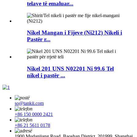
telave të emaluar...
Nikel Mangan i Fijeve (Ni212) Nikeli i
Pastër r...
Nikel 201 UNS N02201 Ni 99.6 Tel
nikel i pastër ...
so@tankii.com
+86 150 0000 2421
+86 21 5611 0178
1900 Mudanjiang Road, Baoshan District, 201999, Shanghai,