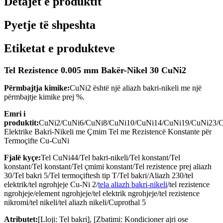
Detajet e produktit
Pyetje të shpeshta
Etiketat e produkteve
Tel Rezistence 0.005 mm Bakër-Nikel 30 CuNi2
Përmbajtja kimike:
CuNi2 është një aliazh bakri-nikeli me një
përmbajtje kimike prej %.
Emri i
produktit:
CuNi2/CuNi6/CuNi8/CuNi10/CuNi14/CuNi19/CuNi23/C
Elektrike Bakri-Nikeli me Çmim Tel me Rezistencë Konstante për
Termoçifte Cu-CuNi
Fjalë kyçe:
Tel CuNi44/Tel bakri-nikeli/Tel konstant/Tel
konstant/Tel konstant/Tel çmimi konstant/Tel rezistence prej aliazh
30/Tel bakri 5/Tel termoçiftesh tip T/Tel bakri/Aliazh 230/tel
elektrik/tel ngrohjeje Cu-Ni 2/
tela aliazh bakri-nikeli
/tel rezistence
ngrohjeje/element ngrohjeje/tel elektrik ngrohjeje/tel rezistence
nikromi/tel nikeli/tel aliazh nikeli/Cuprothal 5
Atributet:
[Lloji: Tel bakri], [Zbatimi: Kondicioner ajri ose