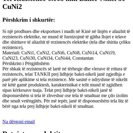
CuNi2
Përshkrim i shkurtër:
Si një prodhues dhe eksportues i madh në Kinë në linjën e aliazhit të
rezistencës elektrike, ne mund të furnizojmë të gjitha llojet e telave
dhe shiritave të aliazhit të rezistencës elektrike (tela dhe shirita çeliku
rezistence),
Materiali: CuNi1, CuNi2, CuNi6, CuNi8, CuNi14, CuNi19,
CuNi23, CuNi30, CuNi34, CuNi44, Constantan
Përshkrim i Përgjithshëm
Për shkak të rezistencës së lartë në tërheqje dhe vlerave të rritura të
rezistencës, telat TANKII prej lidhjeje bakri-nikeli janë zgjedhja e
parë për aplikime si tela rezistence. Me sasinë e ndryshme të nikelit
në këtë gamë produktesh, karakteristikat e telit mund të zgjidhen
sipas kërkesave tuaja. Telat prej lidhjeje bakri-nikeli janë të
disponueshëm si tela të zhveshur ose tela të smaltuar me çdo izolim
dhe smalt vetëngjitës. Për më tepër, janë të disponueshëm tela litz të
bërë nga tela prej lidhjeje bakri-nikeli të smaltuar.
Na dërgoni email