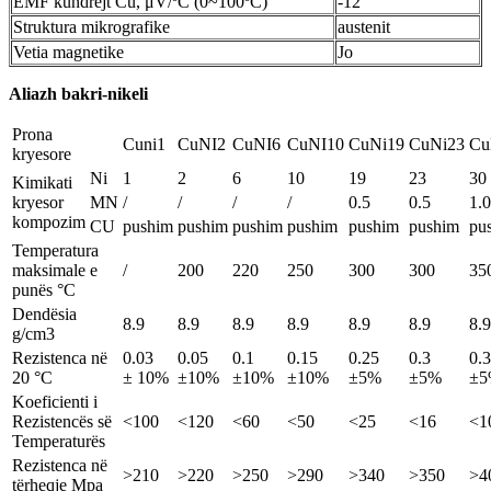
EMF kundrejt Cu, μV/ºC (0~100ºC)
-12
Struktura mikrografike
austenit
Vetia magnetike
Jo
Aliazh bakri-nikeli
Prona
Cuni1
CuNI2
CuNI6
CuNI10
CuNi19
CuNi23
Cu
kryesore
Ni
1
2
6
10
19
23
30
Kimikati
kryesor
MN
/
/
/
/
0.5
0.5
1.0
kompozim
CU
pushim
pushim
pushim
pushim
pushim
pushim
pu
Temperatura
maksimale e
/
200
220
250
300
300
35
punës °C
Dendësia
8.9
8.9
8.9
8.9
8.9
8.9
8.9
g/cm3
Rezistenca në
0.03
0.05
0.1
0.15
0.25
0.3
0.
20 °C
± 10%
±10%
±10%
±10%
±5%
±5%
±5
Koeficienti i
Rezistencës së
<100
<120
<60
<50
<25
<16
<1
Temperaturës
Rezistenca në
>210
>220
>250
>290
>340
>350
>4
tërheqje Mpa