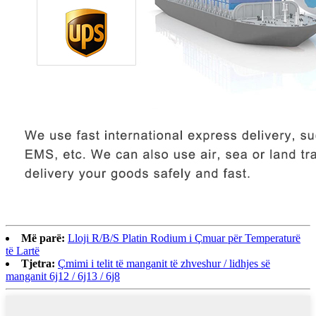
Më parë:
Lloji R/B/S Platin Rodium i Çmuar për Temperaturë
të Lartë
Tjetra:
Çmimi i telit të manganit të zhveshur / lidhjes së
manganit 6j12 / 6j13 / 6j8