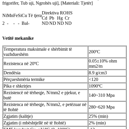
frigorifer, Tub uji, Ngrohës uji], [Materiali: Tjetër]
Direktiva ROHS
Ni
Mn
Fe
Si
Cu
Të tjera
Cd
Pb
Hg
Cr
2
-
-
-
Bal
-
ND
ND
ND
ND
Vetitë mekanike
Temperatura maksimale e shërbimit të
200ºC
vazhdueshëm
0.05±10% ohm
Rezistenca në 20ºC
mm2/m
Dendësia
8.9 g/cm3
Përçueshmëria termike
<120
Pika e shkrirjes
1090ºC
Rezistencë në tërheqje, N/mm2 e pjekur, e
140~310 Mpa
butë
Rezistenca në tërheqje, N/mm2, e petëzuar në
280~620 Mpa
të ftohtë
Zgjatim (kalitje)
25% (min)
Zgjatim (i mbështjellë në të ftohtë)
2% (min)