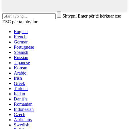
Shtypni Enter për të kërkuar ose
ESC për ta mbyllur
English
French
German
Portuguese
Spanish
Russian
Japanese
Korean
Arabic
Irish
Greek
Turkish
Italian
Danish
Romanian
Indonesian
Czech
Afrikaans
Swedish