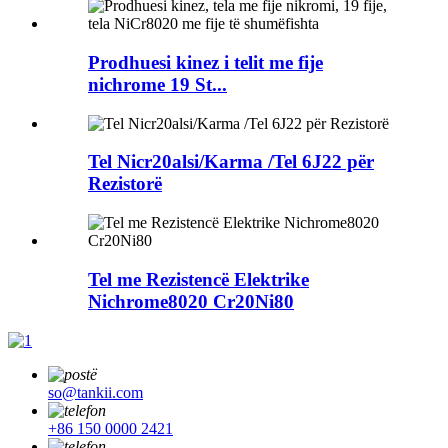
Prodhuesi kinez i telit me fije
nichrome 19 St...
Tel Nicr20alsi/Karma /Tel 6J22 për
Rezistorë
Tel me Rezistencë Elektrike
Nichrome8020 Cr20Ni80
so@tankii.com
+86 150 0000 2421