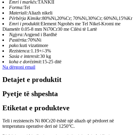
Emri i markës:
TANKII
Forma:
Tel
Materiali:
Aliazh nikeli
Përbërja Kimike:
80%Ni,20%Cr; 70%Ni,30%Cr; 60%Ni,15%Kr
Emri i produktit:
Element Ngrohës me Tel Nikel-Kromi me
Diametër 0.05-8 mm Ni70Cr30 me Cilësi të Lartë
Ngjyra:
Argjend i Bardhë
Pastërtia:
70%Ni
pako:
kuti vizatimore
Rezistenca:
1.19+/-3%
Sasia e interesit:
30 kg
koha e dorëzimit:
15-25 ditë
Na dërgoni email
Detajet e produktit
Pyetje të shpeshta
Etiketat e produkteve
Teli i rezistencës Ni 80Cr20 është një aliazh që përdoret në
temperatura operative deri në 1250°C.