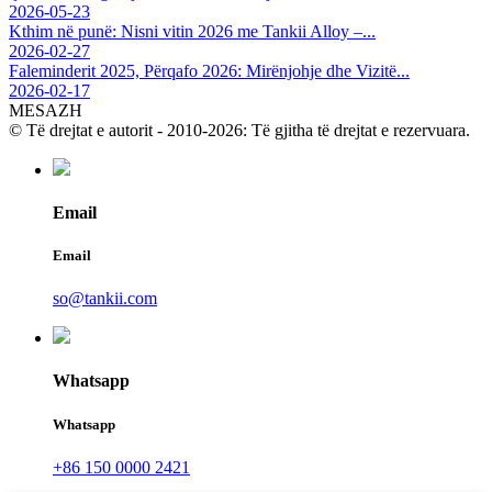
2026-05-23
Kthim në punë: Nisni vitin 2026 me Tankii Alloy –...
2026-02-27
Faleminderit 2025, Përqafo 2026: Mirënjohje dhe Vizitë...
2026-02-17
MESAZH
© Të drejtat e autorit - 2010-2026: Të gjitha të drejtat e rezervuara.
Email
Email
so@tankii.com
Whatsapp
Whatsapp
+86 150 0000 2421