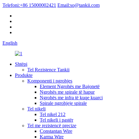
Telefoni:
+86 15000002421
Email:
so@tankii.com
English
Shtëpi
Tel Rezistence Tankii
Produkte
Komponenti i ngrohjes
Element Ngrohës me Bajonetë
Ngrohës me spirale të hapur
Ngrohës me infra të kuqe kuarci
Spirale ngrohjeje spirale
Tel nikeli
Tel nikel 212
Tel nikeli i pastër
Tel me rezistencë precize
Constantan Wire
Karma Wire