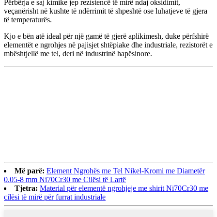
Përbërja e saj kimike jep rezistencë të mirë ndaj oksidimit,
veçanërisht në kushte të ndërrimit të shpeshtë ose luhatjeve të gjera
të temperaturës.
Kjo e bën atë ideal për një gamë të gjerë aplikimesh, duke përfshirë
elementët e ngrohjes në pajisjet shtëpiake dhe industriale, rezistorët e
mbështjellë me tel, deri në industrinë hapësinore.
Më parë:
Element Ngrohës me Tel Nikel-Kromi me Diametër
0.05-8 mm Ni70Cr30 me Cilësi të Lartë
Tjetra:
Material për elementë ngrohjeje me shirit Ni70Cr30 me
cilësi të mirë për furrat industriale