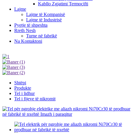
Kabllo Zgjatimi Termoçifti
Lajme
Lajme të Kompanisë
Lajme të Industrisë
Pyetje të shpeshta
Rreth Nesh
Turne në fabrikë
Na Kontaktoni
Shtëpi
Produkte
Tel i lidhur
Tel i fijeve të nikromit