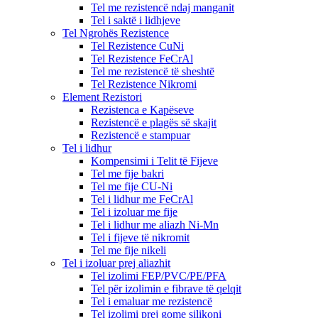
Tel me rezistencë ndaj manganit
Tel i saktë i lidhjeve
Tel Ngrohës Rezistence
Tel Rezistence CuNi
Tel Rezistence FeCrAl
Tel me rezistencë të sheshtë
Tel Rezistence Nikromi
Element Rezistori
Rezistenca e Kapëseve
Rezistencë e plagës së skajit
Rezistencë e stampuar
Tel i lidhur
Kompensimi i Telit të Fijeve
Tel me fije bakri
Tel me fije CU-Ni
Tel i lidhur me FeCrAl
Tel i izoluar me fije
Tel i lidhur me aliazh Ni-Mn
Tel i fijeve të nikromit
Tel me fije nikeli
Tel i izoluar prej aliazhit
Tel izolimi FEP/PVC/PE/PFA
Tel për izolimin e fibrave të qelqit
Tel i emaluar me rezistencë
Tel izolimi prej gome silikoni