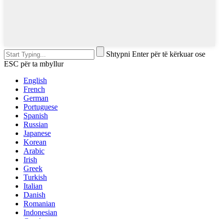
Shtypni Enter për të kërkuar ose
ESC për ta mbyllur
English
French
German
Portuguese
Spanish
Russian
Japanese
Korean
Arabic
Irish
Greek
Turkish
Italian
Danish
Romanian
Indonesian