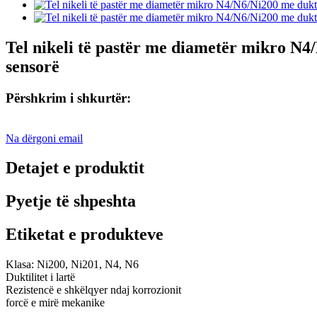
Tel nikeli të pastër me diametër mikro N4/
sensorë
Përshkrim i shkurtër:
Na dërgoni email
Detajet e produktit
Pyetje të shpeshta
Etiketat e produkteve
Klasa: Ni200, Ni201, N4, N6
Duktilitet i lartë
Rezistencë e shkëlqyer ndaj korrozionit
forcë e mirë mekanike