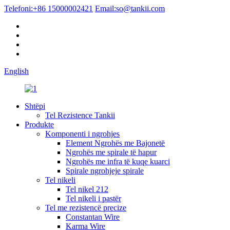
Telefoni:
+86 15000002421
Email:
so@tankii.com
English
Shtëpi
Tel Rezistence Tankii
Produkte
Komponenti i ngrohjes
Element Ngrohës me Bajonetë
Ngrohës me spirale të hapur
Ngrohës me infra të kuqe kuarci
Spirale ngrohjeje spirale
Tel nikeli
Tel nikel 212
Tel nikeli i pastër
Tel me rezistencë precize
Constantan Wire
Karma Wire