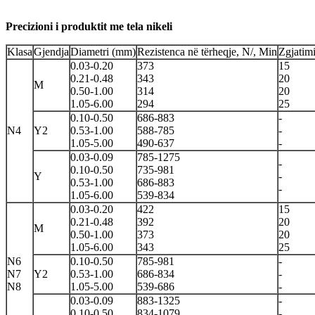
Precizioni i produktit me tela nikeli
Klasa
Gjendja
Diametri (mm)
Rezistenca në tërheqje, N/, Min
Zgjatim
0.03-0.20
373
15
0.21-0.48
343
20
M
0.50-1.00
314
20
1.05-6.00
294
25
0.10-0.50
686-883
-
N4
Y2
0.53-1.00
588-785
-
1.05-5.00
490-637
-
0.03-0.09
785-1275
-
0.10-0.50
735-981
Y
-
0.53-1.00
686-883
-
1.05-6.00
539-834
0.03-0.20
422
15
0.21-0.48
392
20
M
0.50-1.00
373
20
1.05-6.00
343
25
N6
0.10-0.50
785-981
-
N7
Y2
0.53-1.00
686-834
-
N8
1.05-5.00
539-686
-
0.03-0.09
883-1325
-
0.10-0.50
834-1079
-