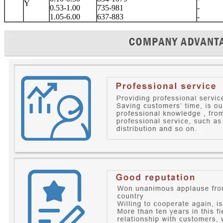
Y
0.53-1.00
735-981
-
1.05-6.00
637-883
-