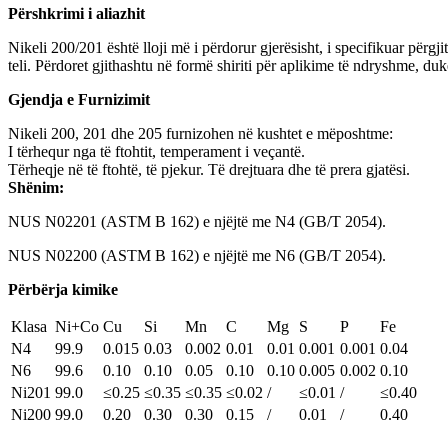
Përshkrimi i aliazhit
Nikeli 200/201 është lloji më i përdorur gjerësisht, i specifikuar përgj
teli. Përdoret gjithashtu në formë shiriti për aplikime të ndryshme, duk
Gjendja e Furnizimit
Nikeli 200, 201 dhe 205 furnizohen në kushtet e mëposhtme:
I tërhequr nga të ftohtit, temperament i veçantë.
Tërheqje në të ftohtë, të pjekur. Të drejtuara dhe të prera gjatësi.
Shënim:
NUS N02201 (ASTM B 162) e njëjtë me N4 (GB/T 2054).
NUS N02200 (ASTM B 162) e njëjtë me N6 (GB/T 2054).
Përbërja kimike
Klasa
Ni+Co
Cu
Si
Mn
C
Mg
S
P
Fe
N4
99.9
0.015
0.03
0.002
0.01
0.01
0.001
0.001
0.04
N6
99.6
0.10
0.10
0.05
0.10
0.10
0.005
0.002
0.10
Ni201
99.0
≤0.25
≤0.35
≤0.35
≤0.02
/
≤0.01
/
≤0.40
Ni200
99.0
0.20
0.30
0.30
0.15
/
0.01
/
0.40