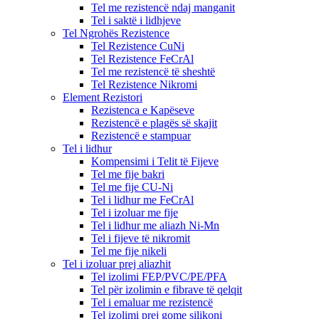
Tel me rezistencë ndaj manganit
Tel i saktë i lidhjeve
Tel Ngrohës Rezistence
Tel Rezistence CuNi
Tel Rezistence FeCrAl
Tel me rezistencë të sheshtë
Tel Rezistence Nikromi
Element Rezistori
Rezistenca e Kapëseve
Rezistencë e plagës së skajit
Rezistencë e stampuar
Tel i lidhur
Kompensimi i Telit të Fijeve
Tel me fije bakri
Tel me fije CU-Ni
Tel i lidhur me FeCrAl
Tel i izoluar me fije
Tel i lidhur me aliazh Ni-Mn
Tel i fijeve të nikromit
Tel me fije nikeli
Tel i izoluar prej aliazhit
Tel izolimi FEP/PVC/PE/PFA
Tel për izolimin e fibrave të qelqit
Tel i emaluar me rezistencë
Tel izolimi prej gome silikoni