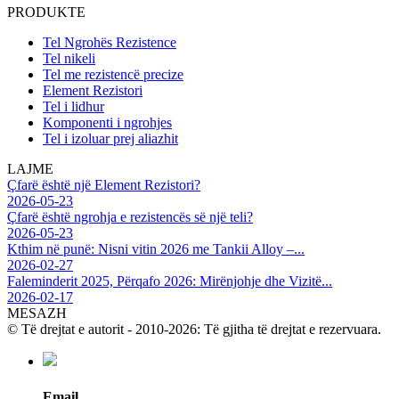
PRODUKTE
Tel Ngrohës Rezistence
Tel nikeli
Tel me rezistencë precize
Element Rezistori
Tel i lidhur
Komponenti i ngrohjes
Tel i izoluar prej aliazhit
LAJME
Çfarë është një Element Rezistori?
2026-05-23
Çfarë është ngrohja e rezistencës së një teli?
2026-05-23
Kthim në punë: Nisni vitin 2026 me Tankii Alloy –...
2026-02-27
Faleminderit 2025, Përqafo 2026: Mirënjohje dhe Vizitë...
2026-02-17
MESAZH
© Të drejtat e autorit - 2010-2026: Të gjitha të drejtat e rezervuara.
Email