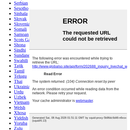
Serbian
Sesotho
Sinhala
Slovak
Slovenian
Somali
Samoan
Scots Gaelic
Shona
Sindhi
Sundanese
Swahili
Tajik
Tamil
Telugu
Thai
Ukrainian
Urdu
Uzbek
Vietnamese
Welsh
Xhosa
Yiddish
Yoruba
Zulu