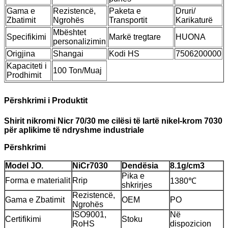
Gama e
Rezistencë,
Paketa e
Druri/
Zbatimit
Ngrohës
Transportit
Karikaturë
Mbështet
Specifikimi
Markë tregtare
HUONA
personalizimin
Origjina
Shangai
Kodi HS
7506200000
Kapaciteti i
100 Ton/Muaj
Prodhimit
Përshkrimi i Produktit
Shirit nikromi Nicr 70/30 me cilësi të lartë nikel-krom 7030
për aplikime të ndryshme industriale
Përshkrimi
Model
JO.
NiCr7030
Dendësia
8.1
g/cm3
Pika e
Forma e materialit
Rrip
1380℃
shkrirjes
Rezistencë,
Gama e Zbatimit
OEM
PO
Ngrohës
ISO9001,
Në
Certifikimi
Stoku
RoHS
dispozicion