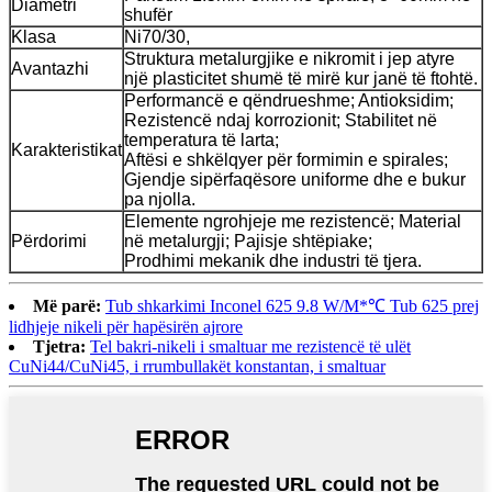
Diametri
shufër
Klasa
Ni70/30,
Struktura metalurgjike e nikromit i jep atyre
Avantazhi
një plasticitet shumë të mirë kur janë të ftohtë.
Performancë e qëndrueshme; Antioksidim;
Rezistencë ndaj korrozionit; Stabilitet në
temperatura të larta;
Karakteristikat
Aftësi e shkëlqyer për formimin e spirales;
Gjendje sipërfaqësore uniforme dhe e bukur
pa njolla.
Elemente ngrohjeje me rezistencë; Material
Përdorimi
në metalurgji; Pajisje shtëpiake;
Prodhimi mekanik dhe industri të tjera.
Më parë:
Tub shkarkimi Inconel 625 9.8 W/M*℃ Tub 625 prej
lidhjeje nikeli për hapësirën ajrore
Tjetra:
Tel bakri-nikeli i smaltuar me rezistencë të ulët
CuNi44/CuNi45, i rrumbullakët konstantan, i smaltuar