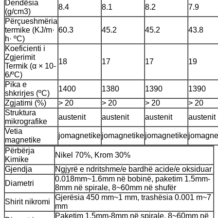
Dendësia
8.4
8.1
8.2
7.9
(g/cm3)
Përçueshmëria
termike (KJ/m·
60.3
45.2
45.2
43.8
h· ºC)
Koeficienti i
Zgjerimit
18
17
17
19
Termik (α × 10-
6/ºC)
Pika e
1400
1380
1390
1390
shkrirjes (ºC)
Zgjatimi (%)
> 20
> 20
> 20
> 20
Struktura
austenit
austenit
austenit
austenit
mikrografike
Vetia
jomagnetike
jomagnetike
jomagnetike
jomagne
magnetike
Përbërja
Nikel 70%, Krom 30%
Kimike
Gjendja
Ngjyrë e ndritshme/e bardhë acide/e oksiduar
0.018mm~1.6mm në bobinë, paketim 1.5mm-
Diametri
8mm në spirale, 8~60mm në shufër
Gjerësia 450 mm~1 mm, trashësia 0.001 m~7
Shirit nikromi
mm
Paketim 1.5mm-8mm në spirale, 8~60mm në