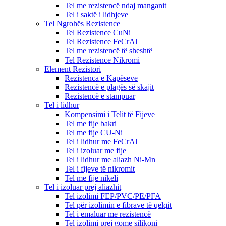
Tel me rezistencë ndaj manganit
Tel i saktë i lidhjeve
Tel Ngrohës Rezistence
Tel Rezistence CuNi
Tel Rezistence FeCrAl
Tel me rezistencë të sheshtë
Tel Rezistence Nikromi
Element Rezistori
Rezistenca e Kapëseve
Rezistencë e plagës së skajit
Rezistencë e stampuar
Tel i lidhur
Kompensimi i Telit të Fijeve
Tel me fije bakri
Tel me fije CU-Ni
Tel i lidhur me FeCrAl
Tel i izoluar me fije
Tel i lidhur me aliazh Ni-Mn
Tel i fijeve të nikromit
Tel me fije nikeli
Tel i izoluar prej aliazhit
Tel izolimi FEP/PVC/PE/PFA
Tel për izolimin e fibrave të qelqit
Tel i emaluar me rezistencë
Tel izolimi prej gome silikoni