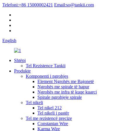
Telefoni:
+86 15000002421
Email:
so@tankii.com
English
Shtëpi
Tel Rezistence Tankii
Produkte
Komponenti i ngrohjes
Element Ngrohës me Bajonetë
Ngrohës me spirale të hapur
Ngrohës me infra të kuqe kuarci
Spirale ngrohjeje spirale
Tel nikeli
Tel nikel 212
Tel nikeli i pastër
Tel me rezistencë precize
Constantan Wire
Karma Wire