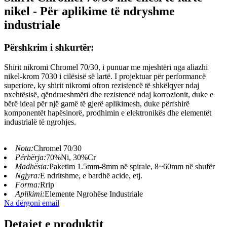
nikel - Për aplikime të ndryshme
industriale
Përshkrim i shkurtër:
Shirit nikromi Chromel 70/30, i punuar me mjeshtëri nga aliazhi
nikel-krom 7030 i cilësisë së lartë. I projektuar për performancë
superiore, ky shirit nikromi ofron rezistencë të shkëlqyer ndaj
nxehtësisë, qëndrueshmëri dhe rezistencë ndaj korrozionit, duke e
bërë ideal për një gamë të gjerë aplikimesh, duke përfshirë
komponentët hapësinorë, prodhimin e elektronikës dhe elementët
industrialë të ngrohjes.
Nota:
Chromel 70/30
Përbërja:
70%Ni, 30%Cr
Madhësia:
Paketim 1.5mm-8mm në spirale, 8~60mm në shufër
Ngjyra:
E ndritshme, e bardhë acide, etj.
Forma:
Rrip
Aplikimi:
Elemente Ngrohëse Industriale
Na dërgoni email
Detajet e produktit