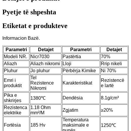
Pyetje të shpeshta
Etiketat e produkteve
Informacion Bazë.
Parametri
Detajet
Parametri
Detajet
Modeli NR.
Nicr7030
Pastërtia
70%
Aliazh
Aliazh nikromi
Lloji
Rrip nikeli
Pluhur
Jo pluhur
Përbërja Kimike
Ni 70%
Tel
Emri i
Rezistencë
Rezistence
Karakteristikat
produktit
e lartë
Nikromi
Pika e
Dendësia
8.1g/cm³
1380℃
shkrirjes
Rezistenca
1.18 Ohm
Zgjatim
≥20%
elektrike
mm²/M
Temperatura
Fortësia
185 Hv
maksimale e
1250℃
punës