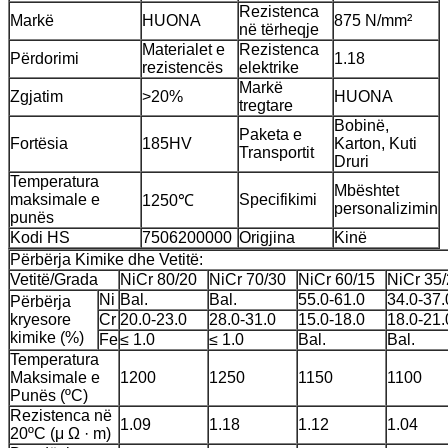
Rezistenca
Markë
HUONA
875 N/mm²
në tërheqje
Materialet e
Rezistenca
Përdorimi
1.18
rezistencës
elektrike
Markë
Zgjatim
>20%
HUONA
tregtare
Bobinë,
Paketa e
Fortësia
185HV
Karton, Kuti
Transportit
Druri
Temperatura
Mbështet
maksimale e
Specifikimi
1250℃
personalizimin
punës
Kodi HS
7506200000
Origjina
Kinë
Përbërja Kimike dhe Vetitë:
Vetitë/Grada
NiCr 80/20
NiCr 70/30
NiCr 60/15
NiCr 35
Ni
Bal.
Bal.
55.0-61.0
34.0-37.
Përbërja
kryesore
Cr
20.0-23.0
28.0-31.0
15.0-18.0
18.0-21.
kimike (%)
Fe
≤ 1.0
≤ 1.0
Bal.
Bal.
Temperatura
Maksimale e
1200
1250
1150
1100
Punës (ºC)
Rezistenca në
1.09
1.18
1.12
1.04
20ºC (μ Ω · m)