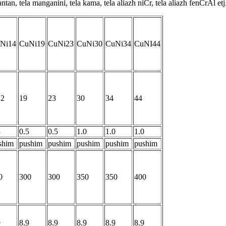
ntan, tela manganini, tela kama, tela aliazh niCr, tela aliazh fenCrAl etj
Ni14
CuNi19
CuNi23
CuNi30
CuNi34
CuNI44
.2
19
23
30
34
44
3
0.5
0.5
1.0
1.0
1.0
shim
pushim
pushim
pushim
pushim
pushim
0
300
300
350
350
400
9
8.9
8.9
8.9
8.9
8.9