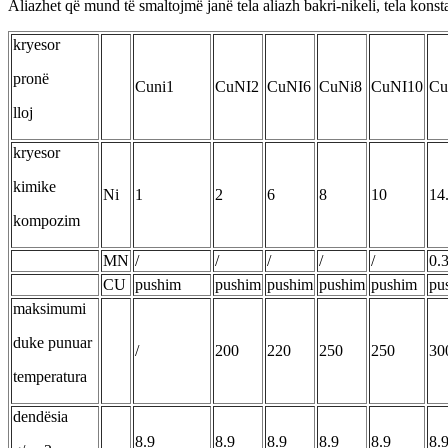
Aliazhet që mund të smaltojmë janë tela aliazh bakri-nikeli, tela konsta
kryesor
pronë
Cuni1
CuNI2
CuNI6
CuNi8
CuNI10
Cu
lloj
kryesor
kimike
Ni
1
2
6
8
10
14
kompozim
MN
/
/
/
/
/
0.
CU
pushim
pushim
pushim
pushim
pushim
pu
maksimumi
duke punuar
/
200
220
250
250
30
temperatura
dendësia
8.9
8.9
8.9
8.9
8.9
8.