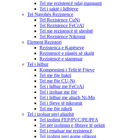
Tel me rezistencë ndaj manganit
Tel i saktë i lidhjeve
Tel Ngrohës Rezistence
Tel Rezistence CuNi
Tel Rezistence FeCrAl
Tel me rezistencë të sheshtë
Tel Rezistence Nikromi
Element Rezistori
Rezistenca e Kapëseve
Rezistencë e plagës së skajit
Rezistencë e stampuar
Tel i lidhur
Kompensimi i Telit të Fijeve
Tel me fije bakri
Tel me fije CU-Ni
Tel i lidhur me FeCrAl
Tel i izoluar me fije
Tel i lidhur me aliazh Ni-Mn
Tel i fijeve të nikromit
Tel me fije nikeli
Tel i izoluar prej aliazhit
Tel izolimi FEP/PVC/PE/PFA
Tel për izolimin e fibrave të qelqit
Tel i emaluar me rezistencë
Tel izolimi prej gome silikoni