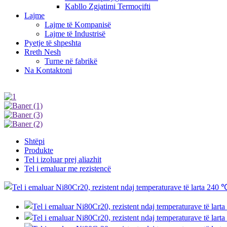
Kabllo Zgjatimi Termoçifti
Lajme
Lajme të Kompanisë
Lajme të Industrisë
Pyetje të shpeshta
Rreth Nesh
Turne në fabrikë
Na Kontaktoni
Shtëpi
Produkte
Tel i izoluar prej aliazhit
Tel i emaluar me rezistencë