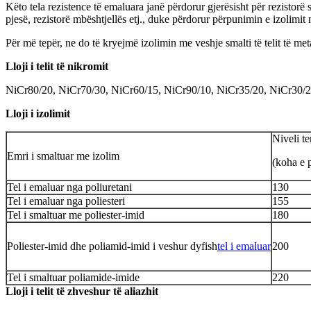
Këto tela rezistence të emaluara janë përdorur gjerësisht për rezistorë
pjesë, rezistorë mbështjellës etj., duke përdorur përpunimin e izolimit 
Për më tepër, ne do të kryejmë izolimin me veshje smalti të telit të meta
Lloji i telit të nikromit
NiCr80/20, NiCr70/30, NiCr60/15, NiCr90/10, NiCr35/20, NiCr30/
Lloji i izolimit
Niveli t
Emri i smaltuar me izolim
(koha e 
Tel i emaluar nga poliuretani
130
Tel i emaluar nga poliesteri
155
Tel i smaltuar me poliester-imid
180
Poliester-imid dhe poliamid-imid i veshur dyfish
tel i emaluar
200
Tel i smaltuar poliamide-imide
220
Lloji i telit të zhveshur të aliazhit