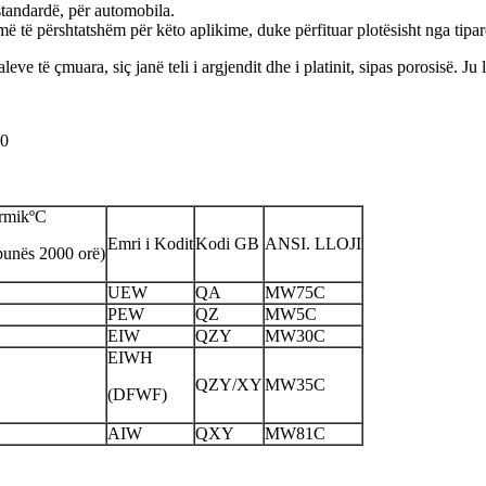
 standardë, për automobila.
më të përshtatshëm për këto aplikime, duke përfituar plotësisht nga tipare
leve të çmuara, siç janë teli i argjendit dhe i platinit, sipas porosisë. J
20
ermikºC
Emri i Kodit
Kodi GB
ANSI. LLOJI
punës 2000 orë)
UEW
QA
MW75C
PEW
QZ
MW5C
EIW
QZY
MW30C
EIWH
QZY/XY
MW35C
(DFWF)
AIW
QXY
MW81C