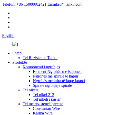
Telefoni:
+86 15000002421
Email:
so@tankii.com
English
Shtëpi
Tel Rezistence Tankii
Produkte
Komponenti i ngrohjes
Element Ngrohës me Bajonetë
Ngrohës me spirale të hapur
Ngrohës me infra të kuqe kuarci
Spirale ngrohjeje spirale
Tel nikeli
Tel nikel 212
Tel nikeli i pastër
Tel me rezistencë precize
Constantan Wire
Karma Wire