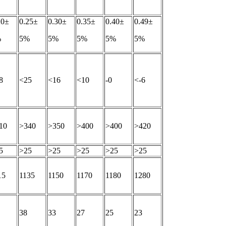
20±
0.25±
0.30±
0.35±
0.40±
0.49±
%
5%
5%
5%
5%
5%
8
<25
<16
<10
-0
<-6
10
>340
>350
>400
>400
>420
5
>25
>25
>25
>25
>25
15
1135
1150
1170
1180
1280
38
33
27
25
23