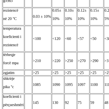
g/cm3
rezistencë
0.05±
0.10±
0.12±
0.15±
0.
0.03 ± 10%
në 20 °C
10%
10%
10%
10%
5
temperatura
koeficienti i
<100
<120
<60
<57
<50
<3
rezistencë
tërheqje
>210
>220
>250
>270
>290
>3
forcë mpa
zgjatim
>25
>25
>25
>25
>25
>2
shkrirje
1085
1090
1095
1097
1100
11
pika °c
koeficienti i
145
130
92
75
59
48
përçueshmëri