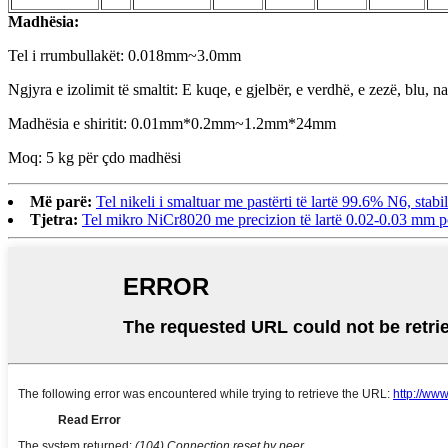
Madhësia:
Tel i rrumbullakët: 0.018mm~3.0mm
Ngjyra e izolimit të smaltit: E kuqe, e gjelbër, e verdhë, e zezë, blu, nat
Madhësia e shiritit: 0.01mm*0.2mm~1.2mm*24mm
Moq: 5 kg për çdo madhësi
Më parë:
Tel nikeli i smaltuar me pastërti të lartë 99.6% N6, stab
Tjetra:
Tel mikro NiCr8020 me precizion të lartë 0.02-0.03 mm pë