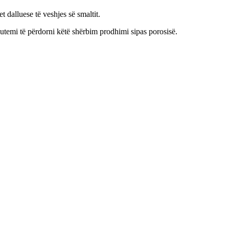
t dalluese të veshjes së smaltit.
u lutemi të përdorni këtë shërbim prodhimi sipas porosisë.