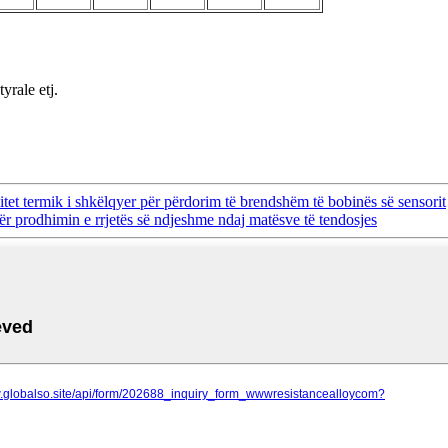
yrale etj.
ilitet termik i shkëlqyer për përdorim të brendshëm të bobinës së sensorit
r prodhimin e rrjetës së ndjeshme ndaj matësve të tendosjes